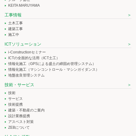
KEITA MARUYAMA
工事情報
土木工事
建築工事
施工中
ICTソリューション
i-Constructionセミナー
ICTの全面的な活用（ICT土工）
情報化施工（GPSによる盛土の締固め管理システム）
情報化施工（マシンコントロール・マシンガイダンス）
地盤改良管理システム
技術・サービス
技術
サービス
技術提携
建築・不動産のご案内
設計業務提携
アスベスト対策
ZEBについて