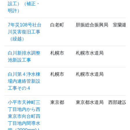
設工）（補正・
明許）
7年災108号社台
白老町
胆振総合振興局 室蘭建
川災害復旧工事
（繰越）
白川新排水調整
札幌市
札幌市水道局
池新設工事
白川第４浄水棟
札幌市
札幌市水道局
場内連絡管新設
工事その４
小平市天神町三
東京都
東京都水道局 西部建設
丁目地内から西
東京市向台町四
丁目地内間導水