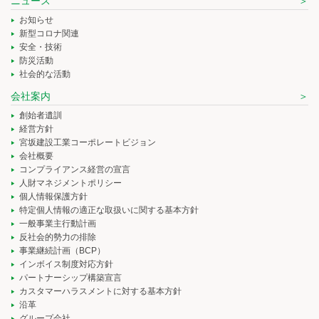
ニュース
お知らせ
新型コロナ関連
安全・技術
防災活動
社会的な活動
会社案内
創始者遺訓
経営方針
宮坂建設工業コーポレートビジョン
会社概要
コンプライアンス経営の宣言
人財マネジメントポリシー
個人情報保護方針
特定個人情報の適正な取扱いに関する基本方針
一般事業主行動計画
反社会的勢力の排除
事業継続計画（BCP）
インボイス制度対応方針
パートナーシップ構築宣言
カスタマーハラスメントに対する基本方針
沿革
グループ会社