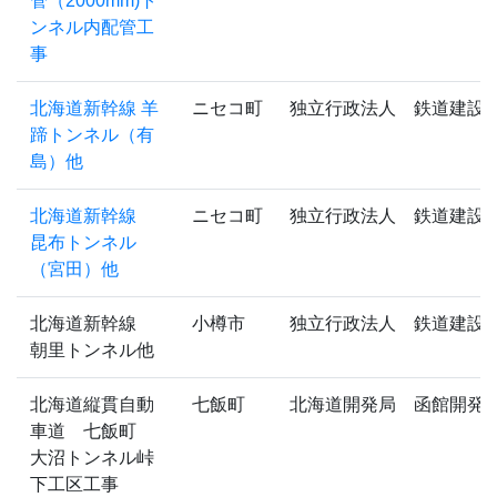
管（2000mm)ト
ンネル内配管工
事
北海道新幹線 羊
ニセコ町
独立行政法人 鉄道建設
蹄トンネル（有
島）他
北海道新幹線
ニセコ町
独立行政法人 鉄道建設
昆布トンネル
（宮田）他
北海道新幹線
小樽市
独立行政法人 鉄道建設
朝里トンネル他
北海道縦貫自動
七飯町
北海道開発局 函館開発
車道 七飯町
大沼トンネル峠
下工区工事