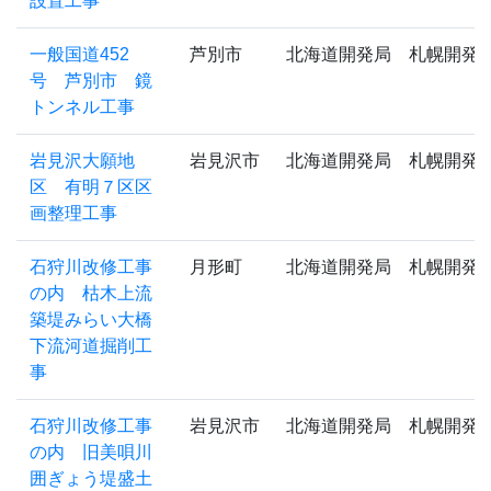
設置工事
一般国道452
芦別市
北海道開発局 札幌開発
号 芦別市 鏡
トンネル工事
岩見沢大願地
岩見沢市
北海道開発局 札幌開発
区 有明７区区
画整理工事
石狩川改修工事
月形町
北海道開発局 札幌開発
の内 枯木上流
築堤みらい大橋
下流河道掘削工
事
石狩川改修工事
岩見沢市
北海道開発局 札幌開発
の内 旧美唄川
囲ぎょう堤盛土