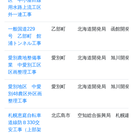
区 中小屋幹線
用水路上流工区
外一連工事
一般国道229
乙部町
北海道開発局 函館開発
号 乙部町 館
浦トンネル工事
愛別農地整備事
愛別町
北海道開発局 旭川開発
業 中愛別工区
区画整理工事
愛別地区 中愛
愛別町
北海道開発局 旭川開発
別48農区外区画
整理工事
札幌恵庭自転車
北広島市
空知総合振興局 札幌建
道線防Ｂ330交
安工事（上部架