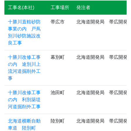
工事名(本社)
工事場所
発注者
十勝川直轄砂防
帯広市
北海道開発局 帯広開発
事業の内 戸蔦
別川砂防施設改
良工事
十勝川改修工事
幕別町
北海道開発局 帯広開発
の内 途別川上
流河道掘削外工
事
十勝川改修工事
池田町
北海道開発局 帯広開発
の内 利別築堤
河道掘削外工事
北海道横断自動
陸別町
北海道開発局 帯広開発
車道 陸別町