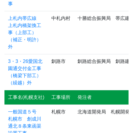
事
上札内帯広線
中札内村
十勝総合振興局 帯広建
上札内橋架換工
事（上部工）
（補正・明許）
外
3・3・26愛国北
釧路市
釧路総合振興局 釧路建
園通交付金工事
（橋梁下部工）
（繰越）外
工事名(札幌支社)
工事場所
発注者
一般国道５号
札幌市
北海道開発局 札幌開発
札幌市 創成川
通北８条東函渠