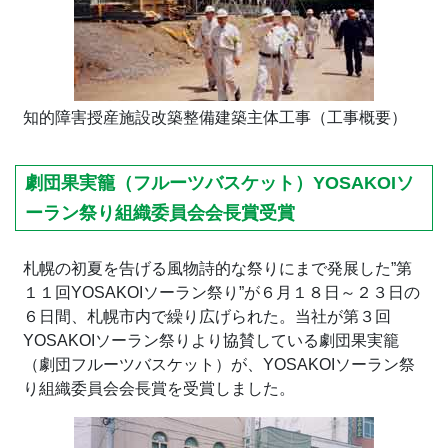
知的障害授産施設改築整備建築主体工事（工事概要）
劇団果実籠（フルーツバスケット）YOSAKOIソ
ーラン祭り組織委員会会長賞受賞
札幌の初夏を告げる風物詩的な祭りにまで発展した”第
１１回YOSAKOIソーラン祭り”が６月１８日～２３日の
６日間、札幌市内で繰り広げられた。当社が第３回
YOSAKOIソーラン祭りより協賛している劇団果実籠
（劇団フルーツバスケット）が、YOSAKOIソーラン祭
り組織委員会会長賞を受賞しました。