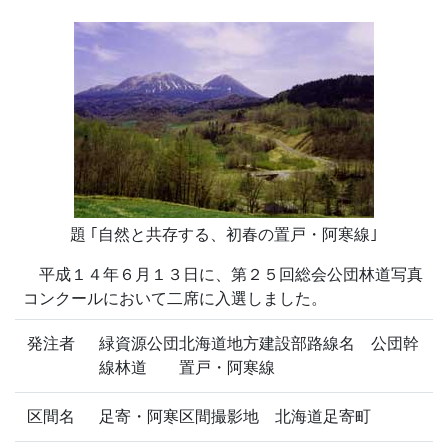
題 ｢自然と共存する、初春の置戸・阿寒線｣
平成１４年６月１３日に、第２５回総会公団林道写真
コンクールにおいて二席に入選しました。
発注者
緑資源公団北海道地方建設部路線名 公団幹
線林道 置戸・阿寒線
区間名
足寄・阿寒区間撮影地 北海道足寄町