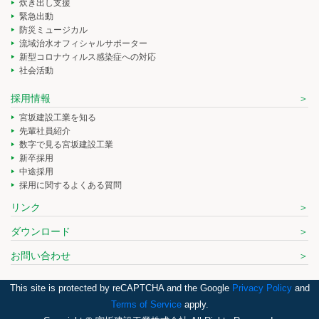
炊き出し支援
緊急出動
防災ミュージカル
流域治水オフィシャルサポーター
新型コロナウィルス感染症への対応
社会活動
採用情報
宮坂建設工業を知る
先輩社員紹介
数字で見る宮坂建設工業
新卒採用
中途採用
採用に関するよくある質問
リンク
ダウンロード
お問い合わせ
This site is protected by reCAPTCHA and the Google
Privacy Policy
and
Terms of Service
apply.