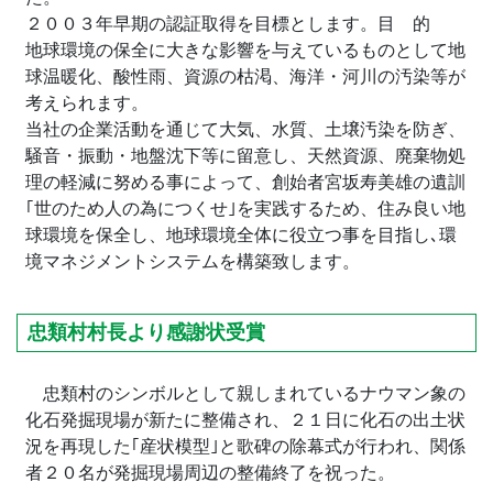
２００３年早期の認証取得を目標とします。目 的
地球環境の保全に大きな影響を与えているものとして地
球温暖化、酸性雨、資源の枯渇、海洋・河川の汚染等が
考えられます。
当社の企業活動を通じて大気、水質、土壌汚染を防ぎ、
騒音・振動・地盤沈下等に留意し、天然資源、廃棄物処
理の軽減に努める事によって、創始者宮坂寿美雄の遺訓
｢世のため人の為につくせ｣を実践するため、住み良い地
球環境を保全し、地球環境全体に役立つ事を目指し､環
境マネジメントシステムを構築致します。
忠類村村長より感謝状受賞
忠類村のシンボルとして親しまれているナウマン象の
化石発掘現場が新たに整備され、２１日に化石の出土状
況を再現した｢産状模型｣と歌碑の除幕式が行われ、関係
者２０名が発掘現場周辺の整備終了を祝った。