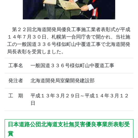
第２２回北海道開発局優良工事施工業者表彰式が平成
１４年７月３０日、札幌第一合同庁舎で開かれ、当社施
工の一般国道３３６号様似町山中覆道工事で北海道開発
局長表彰を受賞しました。
工事名
一般国道３３６号様似町山中覆道工事
発注者
北海道開発局室蘭開発建設部
工 期
平成１３年３月２９日～平成１４年３月１２
日
日本道路公団北海道支社無災害優良事業所表彰受
賞