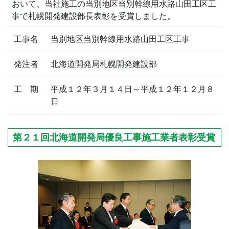
おいて、当社施工の当別地区当別幹線用水路山田工区工
事で札幌開発建設部長表彰を受賞しました。
工事名
当別地区当別幹線用水路山田工区工事
発注者
北海道開発局札幌開発建設部
工 期
平成１２年３月１４日～平成１２年１２月８
日
第２１回北海道開発局優良工事施工業者表彰受賞