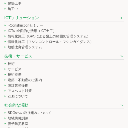
建築工事
施工中
ICTソリューション
i-Constructionセミナー
ICTの全面的な活用（ICT土工）
情報化施工（GPSによる盛土の締固め管理システム）
情報化施工（マシンコントロール・マシンガイダンス）
地盤改良管理システム
技術・サービス
技術
サービス
技術提携
建築・不動産のご案内
設計業務提携
アスベスト対策
ZEBについて
社会的な活動
SDGsへの取り組みについて
地域防災訓練
親子防災教室