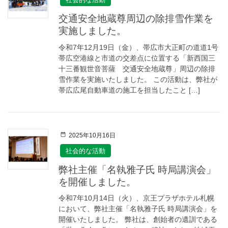
交通安全地蔵尊周辺の除排雪作業を
実施しました。
令和7年12月19日（金）、帯広市大正町の道道1号
帯広空港線と市道の交差点に位置する「新西国三
十三番観世音菩薩 交通安全地蔵尊」周辺の除排
雪作業を実施いたしました。 この活動は、弊社が
帯広広尾自動車道の施工を担当したこと […]
2025年10月16日
社会的な活動
弊社主催「名執雅子氏 時局講演会」
を開催しました。
令和7年10月14日（火）、京王プラザホテル札幌
において、弊社主催「名執雅子氏 時局講演会」を
開催いたしました。 弊社は、創始者の遺訓である