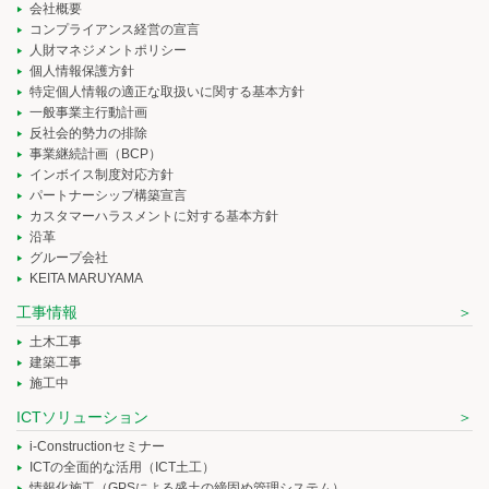
会社概要
コンプライアンス経営の宣言
人財マネジメントポリシー
個人情報保護方針
特定個人情報の適正な取扱いに関する基本方針
一般事業主行動計画
反社会的勢力の排除
事業継続計画（BCP）
インボイス制度対応方針
パートナーシップ構築宣言
カスタマーハラスメントに対する基本方針
沿革
グループ会社
KEITA MARUYAMA
工事情報
土木工事
建築工事
施工中
ICTソリューション
i-Constructionセミナー
ICTの全面的な活用（ICT土工）
情報化施工（GPSによる盛土の締固め管理システム）