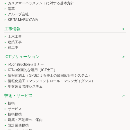
カスタマーハラスメントに対する基本方針
沿革
グループ会社
KEITA MARUYAMA
工事情報
土木工事
建築工事
施工中
ICTソリューション
i-Constructionセミナー
ICTの全面的な活用（ICT土工）
情報化施工（GPSによる盛土の締固め管理システム）
情報化施工（マシンコントロール・マシンガイダンス）
地盤改良管理システム
技術・サービス
技術
サービス
技術提携
建築・不動産のご案内
設計業務提携