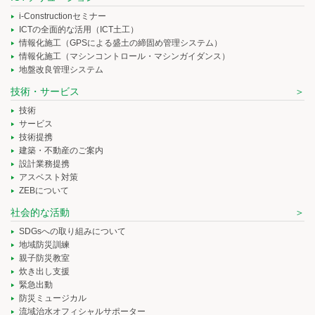
i-Constructionセミナー
ICTの全面的な活用（ICT土工）
情報化施工（GPSによる盛土の締固め管理システム）
情報化施工（マシンコントロール・マシンガイダンス）
地盤改良管理システム
技術・サービス
技術
サービス
技術提携
建築・不動産のご案内
設計業務提携
アスベスト対策
ZEBについて
社会的な活動
SDGsへの取り組みについて
地域防災訓練
親子防災教室
炊き出し支援
緊急出動
防災ミュージカル
流域治水オフィシャルサポーター