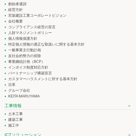
創始者遺訓
経営方針
宮坂建設工業コーポレートビジョン
会社概要
コンプライアンス経営の宣言
人財マネジメントポリシー
個人情報保護方針
特定個人情報の適正な取扱いに関する基本方針
一般事業主行動計画
反社会的勢力の排除
事業継続計画（BCP）
インボイス制度対応方針
パートナーシップ構築宣言
カスタマーハラスメントに対する基本方針
沿革
グループ会社
KEITA MARUYAMA
工事情報
土木工事
建築工事
施工中
ICTソリューション