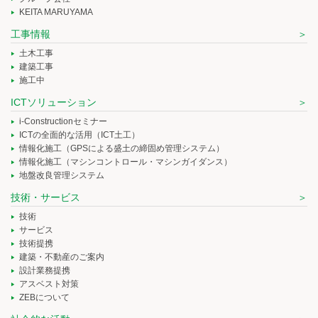
KEITA MARUYAMA
工事情報
土木工事
建築工事
施工中
ICTソリューション
i-Constructionセミナー
ICTの全面的な活用（ICT土工）
情報化施工（GPSによる盛土の締固め管理システム）
情報化施工（マシンコントロール・マシンガイダンス）
地盤改良管理システム
技術・サービス
技術
サービス
技術提携
建築・不動産のご案内
設計業務提携
アスベスト対策
ZEBについて