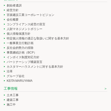
創始者遺訓
経営方針
宮坂建設工業コーポレートビジョン
会社概要
コンプライアンス経営の宣言
人財マネジメントポリシー
個人情報保護方針
特定個人情報の適正な取扱いに関する基本方針
一般事業主行動計画
反社会的勢力の排除
事業継続計画（BCP）
インボイス制度対応方針
パートナーシップ構築宣言
カスタマーハラスメントに対する基本方針
沿革
グループ会社
KEITA MARUYAMA
工事情報
土木工事
建築工事
施工中