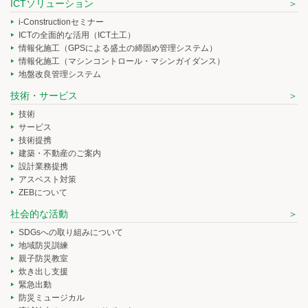
ICTソリューション
i-Constructionセミナー
ICTの全面的な活用（ICT土工）
情報化施工（GPSによる盛土の締固め管理システム）
情報化施工（マシンコントロール・マシンガイダンス）
地盤改良管理システム
技術・サービス
技術
サービス
技術提携
建築・不動産のご案内
設計業務提携
アスベスト対策
ZEBについて
社会的な活動
SDGsへの取り組みについて
地域防災訓練
親子防災教室
炊き出し支援
緊急出動
防災ミュージカル