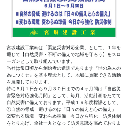
宮坂建設工業㈱は「緊急災害対応企業」として、１年を
通じて【自然災害・不断の備えで地域を守ろう】をスロ
ーガンとして取り組んでいます。
当社は常日頃から創始者の遺訓であります『世の為人の
為につくせ』を基本理念として、地域に貢献できる活動
を展開しております。
特に６月１日から９月３０日までの４ヶ月間は「自然災
害緊急対応強化月間」として、毎月、活動計画をたてて
自然災害に備えております。平成１９年度標語として、
①自然の脅威 避けるのは「日々の備えと心の備え」
②変わる環境 変わらぬ準備 今日から強化 防災体制
をとりあげ、全社一丸となって防災意識を高めておりま