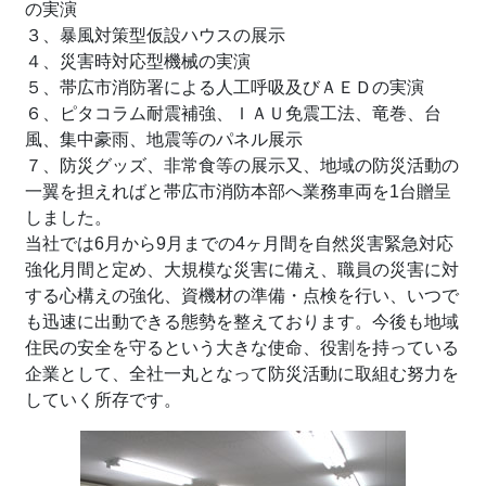
の実演
３、暴風対策型仮設ハウスの展示
４、災害時対応型機械の実演
５、帯広市消防署による人工呼吸及びＡＥＤの実演
６、ピタコラム耐震補強、ＩＡＵ免震工法、竜巻、台
風、集中豪雨、地震等のパネル展示
７、防災グッズ、非常食等の展示又、地域の防災活動の
一翼を担えればと帯広市消防本部へ業務車両を1台贈呈
しました。
当社では6月から9月までの4ヶ月間を自然災害緊急対応
強化月間と定め、大規模な災害に備え、職員の災害に対
する心構えの強化、資機材の準備・点検を行い、いつで
も迅速に出動できる態勢を整えております。今後も地域
住民の安全を守るという大きな使命、役割を持っている
企業として、全社一丸となって防災活動に取組む努力を
していく所存です。