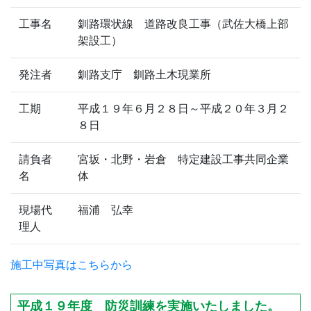
工事名
釧路環状線 道路改良工事（武佐大橋上部
架設工）
発注者
釧路支庁 釧路土木現業所
工期
平成１９年６月２８日～平成２０年３月２
８日
請負者
宮坂・北野・岩倉 特定建設工事共同企業
名
体
現場代
福浦 弘幸
理人
施工中写真はこちらから
平成１９年度 防災訓練を実施いたしました。