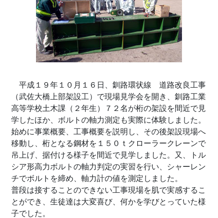
平成１９年１０月１６日、釧路環状線 道路改良工事
（武佐大橋上部架設工）で現場見学会を開き、釧路工業
高等学校土木課（２年生）７２名が桁の架設を間近で見
学したほか、ボルトの軸力測定も実際に体験しました。
始めに事業概要、工事概要を説明し、その後架設現場へ
移動し、桁となる鋼材を１５０ｔクローラークレーンで
吊上げ、据付ける様子を間近で見学しました。又、トル
シア形高力ボルトの軸力判定の実習を行い、シャーレン
チでボルトを締め、軸力計の値を測定しました。
普段は接することのできない工事現場を肌で実感するこ
とができ、生徒達は大変喜び、何かを学びとっていた様
子でした。