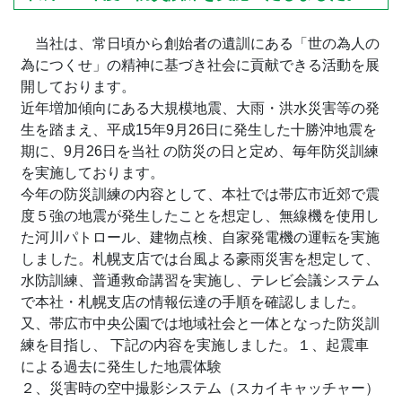
当社は、常日頃から創始者の遺訓にある「世の為人の
為につくせ」の精神に基づき社会に貢献できる活動を展
開しております。
近年増加傾向にある大規模地震、大雨・洪水災害等の発
生を踏まえ、平成15年9月26日に発生した十勝沖地震を
期に、9月26日を当社 の防災の日と定め、毎年防災訓練
を実施しております。
今年の防災訓練の内容として、本社では帯広市近郊で震
度５強の地震が発生したことを想定し、無線機を使用し
た河川パトロール、建物点検、自家発電機の運転を実施
しました。札幌支店では台風よる豪雨災害を想定して、
水防訓練、普通救命講習を実施し、テレビ会議システム
で本社・札幌支店の情報伝達の手順を確認しました。
又、帯広市中央公園では地域社会と一体となった防災訓
練を目指し、 下記の内容を実施しました。１、起震車
による過去に発生した地震体験
２、災害時の空中撮影システム（スカイキャッチャー）