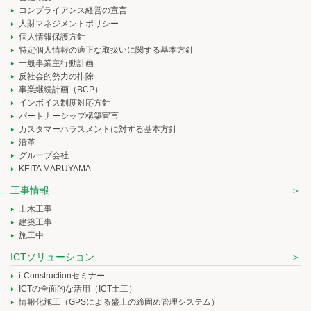
コンプライアンス経営の宣言
人財マネジメントポリシー
個人情報保護方針
特定個人情報の適正な取扱いに関する基本方針
一般事業主行動計画
反社会的勢力の排除
事業継続計画（BCP）
インボイス制度対応方針
パートナーシップ構築宣言
カスタマーハラスメントに対する基本方針
沿革
グループ会社
KEITA MARUYAMA
工事情報
土木工事
建築工事
施工中
ICTソリューション
i-Constructionセミナー
ICTの全面的な活用（ICT土工）
情報化施工（GPSによる盛土の締固め管理システム）