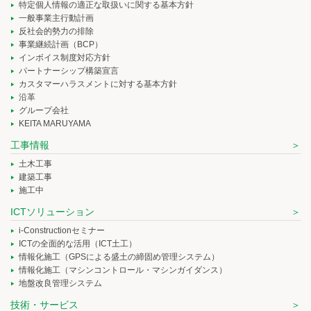
特定個人情報の適正な取扱いに関する基本方針
一般事業主行動計画
反社会的勢力の排除
事業継続計画（BCP）
インボイス制度対応方針
パートナーシップ構築宣言
カスタマーハラスメントに対する基本方針
沿革
グループ会社
KEITA MARUYAMA
工事情報
土木工事
建築工事
施工中
ICTソリューション
i-Constructionセミナー
ICTの全面的な活用（ICT土工）
情報化施工（GPSによる盛土の締固め管理システム）
情報化施工（マシンコントロール・マシンガイダンス）
地盤改良管理システム
技術・サービス