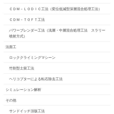
ＣＤＭ－ＬＯＤＩＣ工法（変位低減型深層混合処理工法）
ＣＤＭ－ＴＯＦＴ工法
パワーブレンダー工法（浅層・中層混合処理工法 スラリー
噴射方式）
法面工
ロッククライミングマシーン
竹割型土留工法
ヘリコプターによる転石除去工法
シミュレーション解析
その他
サンドイッチ頂版工法