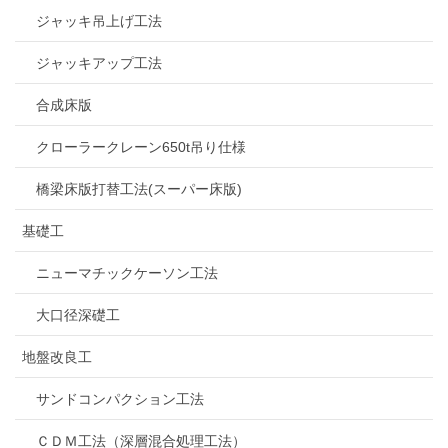
ジャッキ吊上げ工法
ジャッキアップ工法
合成床版
クローラークレーン650t吊り仕様
橋梁床版打替工法(スーパー床版)
基礎工
ニューマチックケーソン工法
大口径深礎工
地盤改良工
サンドコンパクション工法
ＣＤＭ工法（深層混合処理工法）