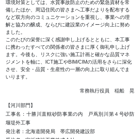
環境対策としては、水質事故防止のための緊急資材を常
備したほか、周辺住民の皆さまへ工事だよりを配布する
など双方向のコミュニケーションを重視し、事業への理
解と協力の醸成、ならびに建設業のイメージ向上に努め
ました。
このたびの栄誉に深く感謝申し上げるとともに、本工事
に携わったすべての関係者の皆さまに厚く御礼申し上げ
ます。今後も、リスクに強い施工計画と確かな品質マネ
ジメントを軸に、ICT施工やBIM/CIMの活用をさらに深化
させ、安全・品質・生産性の一層の向上に取り組んでま
いります。
常務執行役員 稲船 晃
【河川部門】
工事名：十勝川直轄砂防事業の内 戸蔦別川第４号砂防
堰堤外工事
発注者：北海道開発局 帯広開発建設部