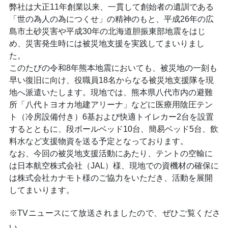
弊社は大正11年創業以来、一貫して創始者の遺訓である
「世の為人の為につくせ」の精神のもと、平成26年の広
島市土砂災害や平成30年の北海道胆振東部地震をはじ
め、災害発生時には被災地支援を実践してまいりまし
た。
このたびの令和8年熊本地震においても、被災地の一刻も
早い復旧に向け、役職員18名からなる被災地支援隊を現
地へ派遣いたします。現地では、熊本県八代市内の避難
所「八代トヨオカ地建アリーナ」などに医療用陰圧テン
ト（冷房設備付き）6基および快適トイレカー2台を設置
するとともに、段ボールベッド10台、簡易ベッド5台、飲
料水など支援物資を送る予定となっております。
なお、今回の被災地支援活動にあたり、テントの空輸に
は日本航空株式会社（JAL）様、現地での資機材の確保に
は株式会社カナモト様のご協力をいただき、活動を展開
してまいります。
※TVニュースにて放送されましたので、ぜひご覧くださ
い。