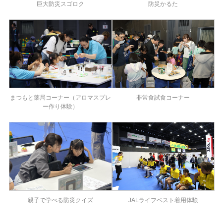
巨大防災スゴロク
防災かるた
まつもと薬局コーナー（アロマスプレ
非常食試食コーナー
ー作り体験）
親子で学べる防災クイズ
JALライフベスト着用体験