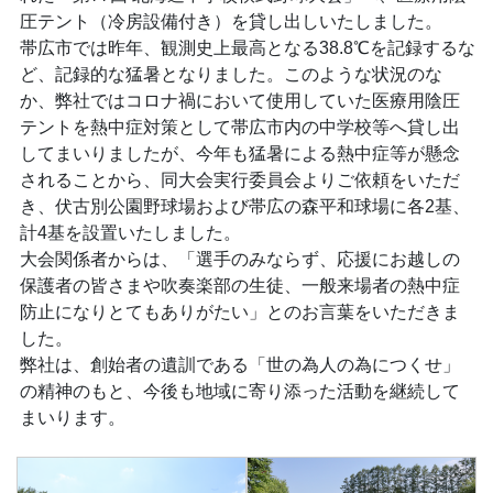
圧テント（冷房設備付き）を貸し出しいたしました。
帯広市では昨年、観測史上最高となる38.8℃を記録するな
ど、記録的な猛暑となりました。このような状況のな
か、弊社ではコロナ禍において使用していた医療用陰圧
テントを熱中症対策として帯広市内の中学校等へ貸し出
してまいりましたが、今年も猛暑による熱中症等が懸念
されることから、同大会実行委員会よりご依頼をいただ
き、伏古別公園野球場および帯広の森平和球場に各2基、
計4基を設置いたしました。
大会関係者からは、「選手のみならず、応援にお越しの
保護者の皆さまや吹奏楽部の生徒、一般来場者の熱中症
防止になりとてもありがたい」とのお言葉をいただきま
した。
弊社は、創始者の遺訓である「世の為人の為につくせ」
の精神のもと、今後も地域に寄り添った活動を継続して
まいります。