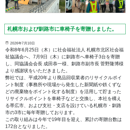
札幌市および釧路市に車椅子を寄贈しました。
2026年7月10日
令和8年6月25日（木）に社会福祉法人 札幌市北区社会福
祉協議会へ、7月9日（木）に釧路市へ車椅子3台を寄贈
し、同協議会会長 成田恭一様、釧路市副市長 菅野隆博様
より感謝状をいただきました。
弊社では、平成20年より廃品回収業者のリサイクルポイ
ント制度（事務所や現場から発生した新聞紙や鉄くずな
どの廃棄物をポイント化する制度）を活用して貯まった
リサイクルポイントを車椅子などと交換し、本社を構え
る帯広市、および支社・支店を設けている札幌市・釧路
市の3市に毎年寄贈しております。
この取り組みは今年で19年目を迎え、累計の寄贈台数は
172台となりました。