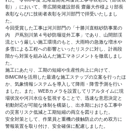
彰）」において、帯広開発建設部長 齋藤大作様より部長
表彰ならびに技術者表彰を河川部門で拝受いたしまし
た。
今回受賞した工事は河川部門の「十勝川直轄砂防事業の
内 戸蔦別川第４号砂防堰堤外工事」であり、山間部渓
流という厳しい施工環境のもと、大雨時の急激な増水や
多雪による工程への影響といったリスクに対し、計画段
階から対策を組み込んだ施工マネジメントを徹底しまし
た。
施工にあたり、工期の短縮や生産性向上に向けて、
BIM/CIMを活用した最適な施工ステップの立案を行ったほ
か、気象情報システムを導入して降雨・降雪予測を行い
ました。また、WEBカメラを設置してリアルタイムに現
場状況や河川水位を監視することで、迅速な意思決定と
初動対応が可能な体制を構築し、出水期における工事中
の災害リスク低減と工期短縮の両立を図りました。
安全対策として、作業員と重機の接触防止のため双方に
警報装置を取り付け、安全確保に配慮しました。