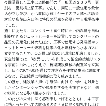
今回受賞した工事は道路部門の「一般国道２３６号 更
別村 更別橋上部工事」であり、周辺に一般住宅や飲食
店が立ち並び、かつ狭隘な施工ヤード内で近隣への騒音
対策や店舗出入口等に特段の配慮を必要とする現場条件
でした。
施工にあたり、コンクリート養生時に囲い内温度を自動
制御できるジェットヒーターを設置してコンクリートの
品質の安定化に努めたほか、工事で使用する発電機やジ
ェットヒーターの燃料を従来の化石燃料から水素ガスに
変更することで、CO₂排出削減など環境に配慮しました。
安全対策では、3次元モデルを作成して架空線接触リスク
を事前に抽出したうえで、橋梁架設機械の配置等を立案
し、日々のKY活動を通じて注意点を作業従事者に周知す
るなど、安全確保に積極的に取り組みました。
このほか、建設業の担い手確保に向けて中学生を対象と
したインターンシップや現場見学会を実施するなど、他
の模範となる取り組みを行いました。
このたびの栄誉に深く感謝申し上げるとともに、本工事
に携わったすべての関係者の皆さまに厚く御礼申し上げ