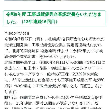
令和8年度 工事成績優秀企業認定書をいただきま
した。（13年連続16回目）
2026年7月29日
令和8年7月27日（月）、札幌第1合同庁舎で執り行われた
北海道開発局「工事成績優秀企業」認定書授与式におい
て、北海道開発局長 遠藤達哉 様より「令和8年度 工事成
績優秀企業認定書」を拝受いたしました。
北海道開発局では、令和6年4月1日から令和8年3月31日に
完成した一般土木・舗装・鋼橋上部・PSコンクリート・
しゅんせつ・グラウト・維持の7工種・2,329件を対象
に、3件以上受注した企業のうち工事施工成績の平均が80
点以上の企業を「工事成績優秀企業」として認定してお
ります。
弊社は、同期間に完成した46件において平均80.2点を獲
得し、13年連続・通算16回目の認定となりました。な