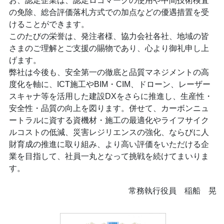
お、認定企業は、認定ロゴマークの使用や中間技術検査
の免除、総合評価落札方式での加点などの優遇措置を受
けることができます。
このたびの栄誉は、発注者様、協力会社各社、地域の皆
さまのご理解とご支援の賜物であり、心より御礼申し上
げます。
弊社は今後も、安全第一の徹底と品質マネジメントの高
度化を軸に、ICT施工やBIM・CIM、ドローン、レーザー
スキャナ等を活用した建設DXをさらに推進し、生産性・
安全性・品質の向上を図ります。併せて、カーボンニュ
ートラルに資する資機材・施工の最適化やライフサイク
ルコストの低減、災害レジリエンスの強化、ならびに人
財育成の推進に取り組み、より高い評価をいただける企
業を目指して、社員一丸となって挑戦を続けてまいりま
す。
常務執行役員 稲船 晃