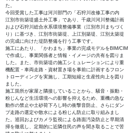
た。
今回受賞した工事は河川部門の「石狩川改修工事の内
江別市街築堤盛土外工事」であり、千歳川河川整備計画
および石狩川総合水系環境整備事業（江別市川まちづく
り）に基づき、江別市街築堤、上江別築堤、江別太築堤
の完成に向けた堤防整備を行う工事です。
施工にあたり、「かわまち」事業の完成モデルをBIM/CIM
で作成し、事業関係者と情報・イメージの共有を図りま
した。また、市街築堤の施工シミュレーションにより重
機配置・車両走路・資材置き場を事前に計画するフロン
トローディングを実施し、工期短縮と生産性向上を図り
ました。
施工箇所が家屋と隣接していることから、騒音・振動・
粉じんなど生活環境への影響を抑えるため、重機の急な
動作の禁止や土砂荷下ろし時の衝撃音防止、さらにダン
プ走路の選定や散水による粉じん防止に取り組みまし
た。巡回およびカメラ監視による路面汚染防止と早期清
掃を徹底し、定期的に近隣住民の声を聞き取ることで苦