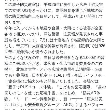
この親子防災教室は、平成26年に発生した広島土砂災害
での支援活動をきっかけに、防災教育を通じた地域の皆
様の防災意識向上を目的として、平成27年より開催して
おります。
今年に入ってからも地震や台風・大雨による被害が全国
各地で相次いでおり、津波警報・注意報が発表される事
態も増えています。7月には十勝地方でも記録的な大雨と
なり、帯広市に大雨危険警報が発表され、陸別町では926
世帯に避難指示が発令されました。
そのような状況の中、当日は過去最多となる1,000名の皆
様にご来場いただき、帯広市・帯広市教育委員会のご後
援と、北海道大学・とかち広域消防局帯広消防署・㈱ま
つもと薬局様・日本航空㈱（JAL）様・帯広ライフサポー
ト協会様のご協力のもと開催いたしました。会場では
「親子でPUSHコース体験」「こどもお薬応援隊」「身の
回りのモノを使った応急手当」をはじめ、「防災AR体
験」「ミニドローン操縦体験」、新コーナー「巨大防災
スゴロク」や安全環境グループ「AKG」によるパフォー