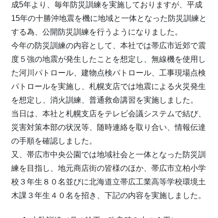
成5年より、毎年防災訓練を実施しておりますが、平成
15年の十勝沖地震を機に地域と一体となった防災訓練と
する為、公開防災訓練を行うようになりました。
今年の防災訓練の内容として、本社では帯広市近郊で震
度５強の地震が発生したことを想定し、無線機を使用し
た河川パトロール、建物点検パトロール、工事現場点検
パトロールを実施し、札幌支店では地震による火災発生
を想定し、消火訓練、普通救命講習を実施しました。
当日は、本社と札幌支店をテレビ会議システムで結び、
災害対策本部の状況等、随時連絡を取り合い、情報伝達
の手順を確認しました。
又、帯広市中央公園では地域社会と一体となった防災訓
練を目指し、地元商店街の皆様のほか、帯広市立柏小学
校３年生８０名並びに北海道立帯広工業高等学校環境土
木課３年生４０名を招き、下記の内容を実施しました。