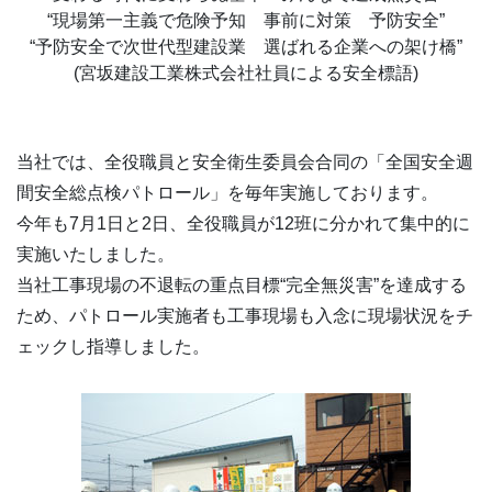
“現場第一主義で危険予知 事前に対策 予防安全”
“予防安全で次世代型建設業 選ばれる企業への架け橋”
(宮坂建設工業株式会社社員による安全標語)
当社では、全役職員と安全衛生委員会合同の「全国安全週
間安全総点検パトロール」を毎年実施しております。
今年も7月1日と2日、全役職員が12班に分かれて集中的に
実施いたしました。
当社工事現場の不退転の重点目標“完全無災害”を達成する
ため、パトロール実施者も工事現場も入念に現場状況をチ
ェックし指導しました。