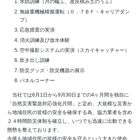
水防訓練（月の輪工、改良積み土のう工）
無線重機械模擬運転（０．７ＢＦ・キャリアダン
プ）
応急措置の実演
消火訓練及び放水体験
空中撮影システムの実演（スカイキャッチャー）
炊き出し訓練
防災グッズ・防災機器の展示
パネルコーナー
当社では6月1日から9月30日までの4ヶ月間を独自に
「自然災害緊急対応強化月間」と定め、大規模な災害か
ら地域住民の皆様の安全を確保する為、協力業者を含め
２４時間防災体制を確立し、いつでも迅速に出動できる
態勢を整えております。
今後も地域住民の皆様の安全を守るという大きな使命、