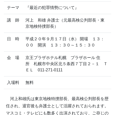
テーマ
『最近の犯罪情勢について』
講 師
河上 和雄
弁護士（元最高検公判部長・東
京地検特捜部長）
日 時
平成２０年９月１７日（水）
開場 １３：
００ 開演 １３：３０～１５：３０
会 場
京王プラザホテル札幌 プラザホール
住
所 札幌市中央区北５条西７丁目２－１ Ｔ
ＥＬ 011-271-0111
入場料
無料
河上和雄氏は東京地検特捜部長、最高検公判部長を歴
任され、退官後も弁護士として活躍されておられます。
マスコミ・テレビにも数多く出演されており、ご存じの