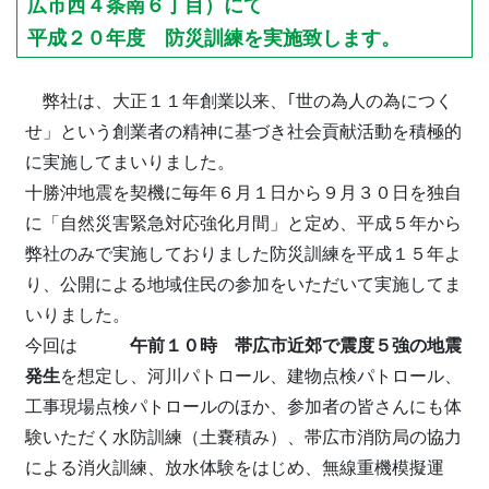
広市西４条南６丁目）にて
平成２０年度 防災訓練を実施致します。
弊社は、大正１１年創業以来、｢世の為人の為につく
せ」という創業者の精神に基づき社会貢献活動を積極的
に実施してまいりました。
十勝沖地震を契機に毎年６月１日から９月３０日を独自
に「自然災害緊急対応強化月間」と定め、平成５年から
弊社のみで実施しておりました防災訓練を平成１５年よ
り、公開による地域住民の参加をいただいて実施してま
いりました。
今回は
午前１０時 帯広市近郊で震度５強の地震
発生
を想定し、河川パトロール、建物点検パトロール、
工事現場点検パトロールのほか、参加者の皆さんにも体
験いただく水防訓練（土嚢積み）、帯広市消防局の協力
による消火訓練、放水体験をはじめ、無線重機模擬運