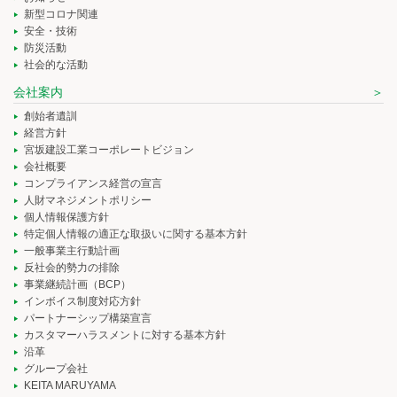
新型コロナ関連
安全・技術
防災活動
社会的な活動
会社案内
創始者遺訓
経営方針
宮坂建設工業コーポレートビジョン
会社概要
コンプライアンス経営の宣言
人財マネジメントポリシー
個人情報保護方針
特定個人情報の適正な取扱いに関する基本方針
一般事業主行動計画
反社会的勢力の排除
事業継続計画（BCP）
インボイス制度対応方針
パートナーシップ構築宣言
カスタマーハラスメントに対する基本方針
沿革
グループ会社
KEITA MARUYAMA