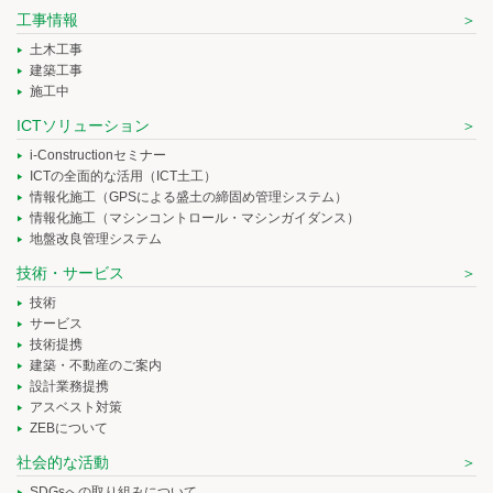
工事情報
土木工事
建築工事
施工中
ICTソリューション
i-Constructionセミナー
ICTの全面的な活用（ICT土工）
情報化施工（GPSによる盛土の締固め管理システム）
情報化施工（マシンコントロール・マシンガイダンス）
地盤改良管理システム
技術・サービス
技術
サービス
技術提携
建築・不動産のご案内
設計業務提携
アスベスト対策
ZEBについて
社会的な活動
SDGsへの取り組みについて