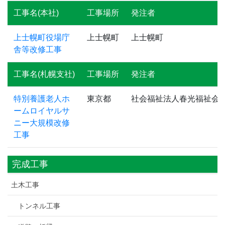
工事名(本社)
工事場所
発注者
上士幌町役場庁
上士幌町
上士幌町
舎等改修工事
工事名(札幌支社)
工事場所
発注者
特別養護老人ホ
東京都
社会福祉法人春光福祉会
ームロイヤルサ
ニー大規模改修
工事
完成工事
土木工事
トンネル工事