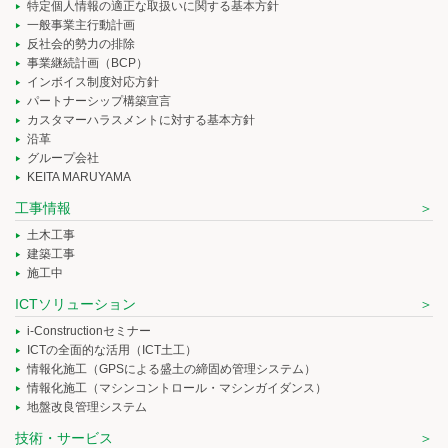
特定個人情報の適正な取扱いに関する基本方針
一般事業主行動計画
反社会的勢力の排除
事業継続計画（BCP）
インボイス制度対応方針
パートナーシップ構築宣言
カスタマーハラスメントに対する基本方針
沿革
グループ会社
KEITA MARUYAMA
工事情報
土木工事
建築工事
施工中
ICTソリューション
i-Constructionセミナー
ICTの全面的な活用（ICT土工）
情報化施工（GPSによる盛土の締固め管理システム）
情報化施工（マシンコントロール・マシンガイダンス）
地盤改良管理システム
技術・サービス