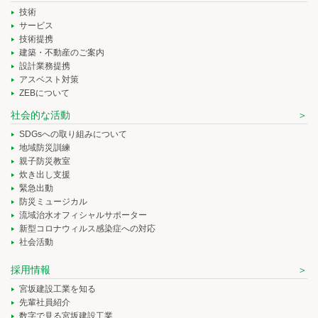
技術
サービス
技術提携
建築・不動産のご案内
設計業務提携
アスベスト対策
ZEBについて
社会的な活動
SDGsへの取り組みについて
地域防災訓練
親子防災教室
炊き出し支援
緊急出動
防災ミュージカル
流域治水オフィシャルサポーター
新型コロナウィルス感染症への対応
社会活動
採用情報
宮坂建設工業を知る
先輩社員紹介
数字で見る宮坂建設工業