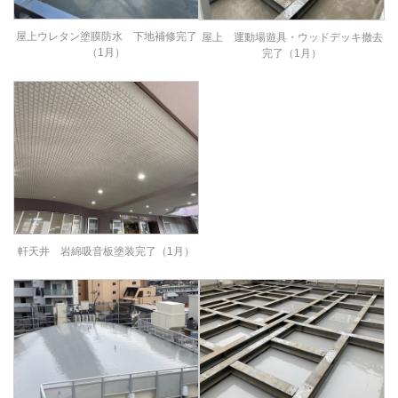
屋上ウレタン塗膜防水 下地補修完了
屋上 運動場遊具・ウッドデッキ撤去
（1月）
完了（1月）
軒天井 岩綿吸音板塗装完了（1月）