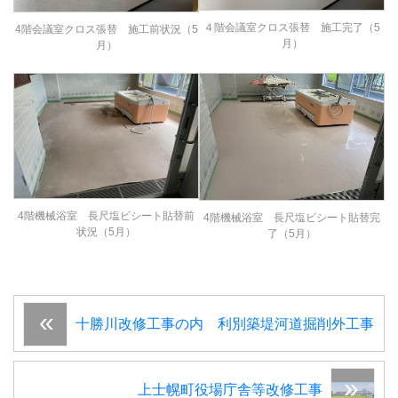
４階会議室クロス張替 施工完了（5
4階会議室クロス張替 施工前状況（5
月）
月）
4階機械浴室 長尺塩ビシート貼替前
4階機械浴室 長尺塩ビシート貼替完
状況（5月）
了（5月）
十勝川改修工事の内 利別築堤河道掘削外工事
上士幌町役場庁舎等改修工事