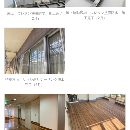
屋上運動広場 ウレタン塗膜防水 施
屋上 ウレタン塗膜防水 施工完了
工完了（2月）
（2月）
特養東面 サッシ廻りシーリング施工
完了（2月）