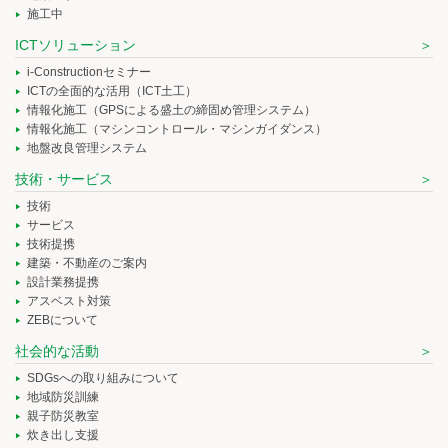
施工中
ICTソリューション
i-Constructionセミナー
ICTの全面的な活用（ICT土工）
情報化施工（GPSによる盛土の締固め管理システム）
情報化施工（マシンコントロール・マシンガイダンス）
地盤改良管理システム
技術・サービス
技術
サービス
技術提携
建築・不動産のご案内
設計業務提携
アスベスト対策
ZEBについて
社会的な活動
SDGsへの取り組みについて
地域防災訓練
親子防災教室
炊き出し支援