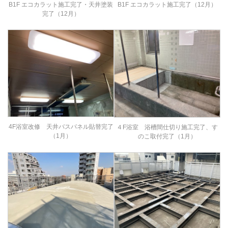
B1F エコカラット施工完了（12月）
B1F エコカラット施工完了・天井塗装
完了（12月）
4F浴室改修 天井バスパネル貼替完了
４F浴室 浴槽間仕切り施工完了、す
（1月）
のこ取付完了（1月）