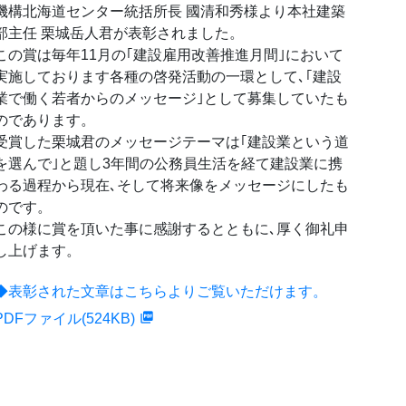
機構北海道センター統括所長 國清和秀様より本社建築
部主任 栗城岳人君が表彰されました。
この賞は毎年11月の｢建設雇用改善推進月間｣において
実施しております各種の啓発活動の一環として､｢建設
業で働く若者からのメッセージ｣として募集していたも
のであります。
受賞した栗城君のメッセージテーマは｢建設業という道
を選んで｣と題し3年間の公務員生活を経て建設業に携
わる過程から現在､そして将来像をメッセージにしたも
のです。
この様に賞を頂いた事に感謝するとともに､厚く御礼申
し上げます。
◆表彰された文章はこちらよりご覧いただけます。
PDFファイル(524KB)