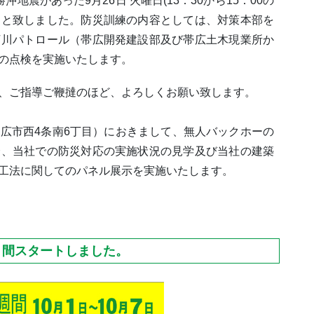
震があった9月26日 火曜日(13：30から15：00の
とと致しました。防災訓練の内容としては、対策本部を
河川パトロール（帯広開発建設部及び帯広土木現業所か
の点検を実施いたします。
、ご指導ご鞭撻のほど、よろしくお願い致します。
広市西4条南6丁目）におきまして、無人バックホーの
会、当社での防災対応の実施状況の見学及び当社の建築
工法に関してのパネル展示を実施いたします。
月間スタートしました。