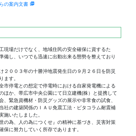
らの案内文書
工現場だけでなく、地域住民の安全確保に資するた
準備し、いつでも迅速に出動出来る態勢を整えており
け２００３年の十勝沖地震発生日の９月２６日を防災
ります。
全市停電との想定で停電時における自家発電機による
のほか、帯広市中央公園にて日立建機(株）と提携して
会、緊急資機材・防災グッズの展示や非常食の試食、
当社の建築関係のＩＡＵ免震工法・ピタコラム耐震補
実施いたしました。
世の為、人の為につくせ』の精神に基づき、災害対策
確保に努力していく所存であります。