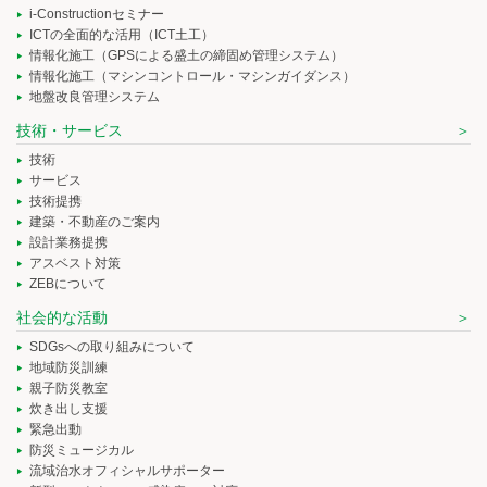
i-Constructionセミナー
ICTの全面的な活用（ICT土工）
情報化施工（GPSによる盛土の締固め管理システム）
情報化施工（マシンコントロール・マシンガイダンス）
地盤改良管理システム
技術・サービス
技術
サービス
技術提携
建築・不動産のご案内
設計業務提携
アスベスト対策
ZEBについて
社会的な活動
SDGsへの取り組みについて
地域防災訓練
親子防災教室
炊き出し支援
緊急出動
防災ミュージカル
流域治水オフィシャルサポーター