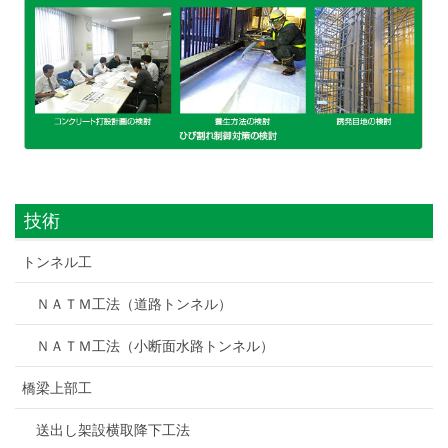
技術
トンネル工
ＮＡＴＭ工法（道路トンネル）
ＮＡＴＭ工法（小断面水路トンネル）
橋梁上部工
送出し架設横取降下工法