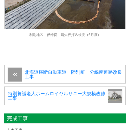
利別地区 仮締切 鋼矢板打込状況（6月度）
北海道横断自動車道 陸別町 分線南道路改良
工事
特別養護老人ホームロイヤルサニー大規模改修
工事
完成工事