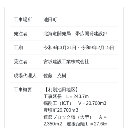
工事場所
池田町
発注者
北海道開発局 帯広開発建設部
工期
令和8年3月31日～令和9年2月15日
受注者
宮坂建設工業株式会社
現場代理人
佐藤 克樹
工事概要
【利別池田地区】
工事延長 L＝243.7m
掘削工（ICT） V＝20,700m3
豊頃町20,700ｍ3
連節ブロック張（大型） Ａ＝
2,350ｍ2 運搬距離Ｌ＝27.6㎞