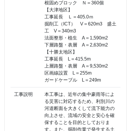
根固めブロック Ｎ＝360個
【大津地区】
工事延長 Ｌ＝405.0ｍ
掘削工（ICT） V＝620m3 盛土
工 V＝340m3
法面整形・植生 A＝1,590m2
下層路盤・表層 A＝2,630m2
【十勝太地区】
工事延長 L＝415.5m
上層路盤・表層 A＝9,530m2
区画線設置 L＝255m
ガードケーブル L＝249m
工事説明
本工事は、近年の集中豪雨等によ
る災害に対応するため、利別川の
河道断面を大きくして流下能力の
向上させ、流域の安全と安心を確
保することを目的としておりま
す。また、掘削作業で発生する土