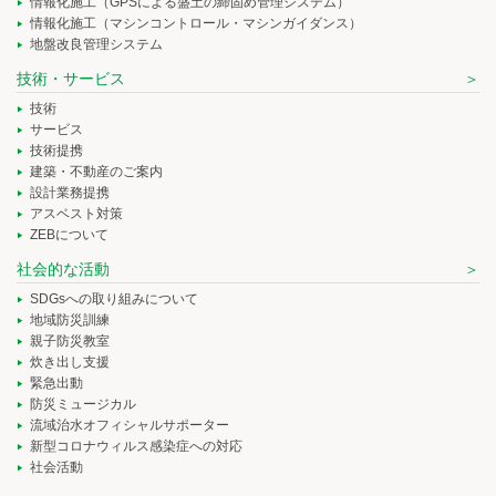
情報化施工（GPSによる盛土の締固め管理システム）
情報化施工（マシンコントロール・マシンガイダンス）
地盤改良管理システム
技術・サービス
技術
サービス
技術提携
建築・不動産のご案内
設計業務提携
アスベスト対策
ZEBについて
社会的な活動
SDGsへの取り組みについて
地域防災訓練
親子防災教室
炊き出し支援
緊急出動
防災ミュージカル
流域治水オフィシャルサポーター
新型コロナウィルス感染症への対応
社会活動