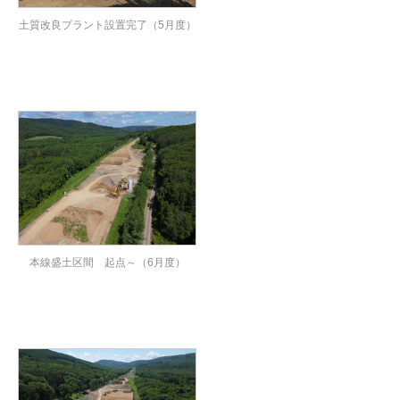
土質改良プラント設置完了（5月度）
本線盛土区間 起点～（6月度）