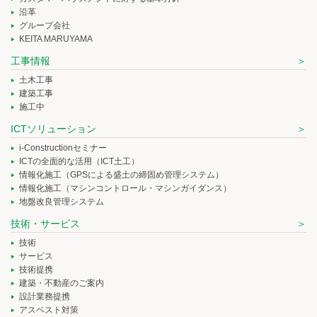
沿革
グループ会社
KEITA MARUYAMA
工事情報
土木工事
建築工事
施工中
ICTソリューション
i-Constructionセミナー
ICTの全面的な活用（ICT土工）
情報化施工（GPSによる盛土の締固め管理システム）
情報化施工（マシンコントロール・マシンガイダンス）
地盤改良管理システム
技術・サービス
技術
サービス
技術提携
建築・不動産のご案内
設計業務提携
アスベスト対策