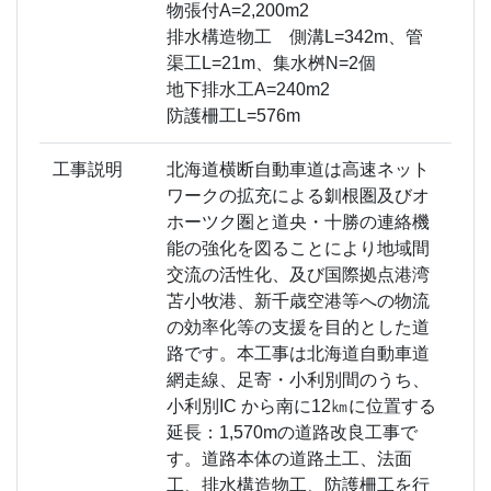
物張付A=2,200m2
排水構造物工 側溝L=342m、管
渠工L=21m、集水桝N=2個
地下排水工A=240m2
防護柵工L=576m
工事説明
北海道横断自動車道は高速ネット
ワークの拡充による釧根圏及びオ
ホーツク圏と道央・十勝の連絡機
能の強化を図ることにより地域間
交流の活性化、及び国際拠点港湾
苫小牧港、新千歳空港等への物流
の効率化等の支援を目的とした道
路です。本工事は北海道自動車道
網走線、足寄・小利別間のうち、
小利別IC から南に12㎞に位置する
延長：1,570mの道路改良工事で
す。道路本体の道路土工、法面
工、排水構造物工、防護柵工を行