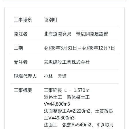
工事場所
陸別町
発注者
北海道開発局 帯広開発建設部
工期
令和8年3月31日～令和8年12月7日
受注者
宮坂建設工業株式会社
現場代理人
小林 天道
工事概要
工事延長 Ｌ＝ 1,570ｍ
道路土工 路体盛土工
V=44,800m3
法面整形工A=2,220m2、土質改良
工V=49,800m3
法面工 張芝A=540m2、すき取り