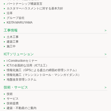
パートナーシップ構築宣言
カスタマーハラスメントに対する基本方針
沿革
グループ会社
KEITA MARUYAMA
工事情報
土木工事
建築工事
施工中
ICTソリューション
i-Constructionセミナー
ICTの全面的な活用（ICT土工）
情報化施工（GPSによる盛土の締固め管理システム）
情報化施工（マシンコントロール・マシンガイダンス）
地盤改良管理システム
技術・サービス
技術
サービス
技術提携
建築・不動産のご案内