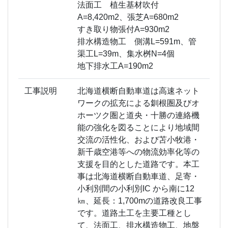
法面工 植生基材吹付
A=8,420m2、張芝A=680m2
すき取り物張付A=930m2
排水構造物工 側溝L=591m、管
渠工L=39m、集水桝N=4個
地下排水工A=190m2
工事説明
北海道横断自動車道は高速ネット
ワークの拡充による釧根圏及びオ
ホーツク圏と道央・十勝の連絡機
能の強化を図ることにより地域間
交流の活性化、および苫小牧港・
新千歳空港等への物流効率化等の
支援を目的とした道路です。本工
事は北海道横断自動車道、足寄・
小利別間の小利別IC から南に12
㎞、延長：1,700mの道路改良工事
です。道路土工を主要工種とし
て、法面工、排水構造物工、地盤