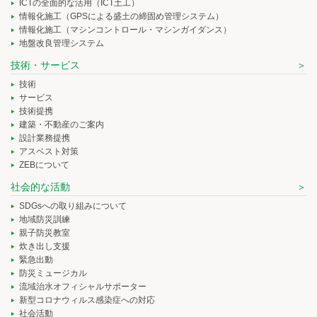
ICTの全面的な活用（ICT土工）
情報化施工（GPSによる盛土の締固め管理システム）
情報化施工（マシンコントロール・マシンガイダンス）
地盤改良管理システム
技術・サービス
技術
サービス
技術提携
建築・不動産のご案内
設計業務提携
アスベスト対策
ZEBについて
社会的な活動
SDGsへの取り組みについて
地域防災訓練
親子防災教室
炊き出し支援
緊急出動
防災ミュージカル
流域治水オフィシャルサポーター
新型コロナウィルス感染症への対応
社会活動