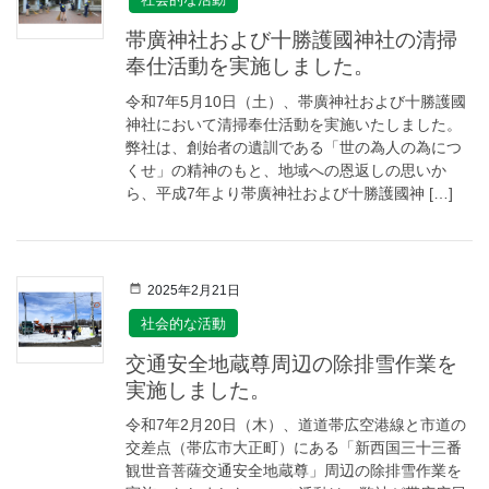
帯廣神社および十勝護國神社の清掃
奉仕活動を実施しました。
令和7年5月10日（土）、帯廣神社および十勝護國
神社において清掃奉仕活動を実施いたしました。
弊社は、創始者の遺訓である「世の為人の為につ
くせ」の精神のもと、地域への恩返しの思いか
ら、平成7年より帯廣神社および十勝護國神 […]
2025年2月21日
社会的な活動
交通安全地蔵尊周辺の除排雪作業を
実施しました。
令和7年2月20日（木）、道道帯広空港線と市道の
交差点（帯広市大正町）にある「新西国三十三番
観世音菩薩交通安全地蔵尊」周辺の除排雪作業を