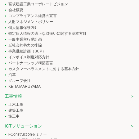
宮坂建設工業コーポレートビジョン
会社概要
コンプライアンス経営の宣言
人財マネジメントポリシー
個人情報保護方針
特定個人情報の適正な取扱いに関する基本方針
一般事業主行動計画
反社会的勢力の排除
事業継続計画（BCP）
インボイス制度対応方針
パートナーシップ構築宣言
カスタマーハラスメントに対する基本方針
沿革
グループ会社
KEITA MARUYAMA
工事情報
土木工事
建築工事
施工中
ICTソリューション
i-Constructionセミナー