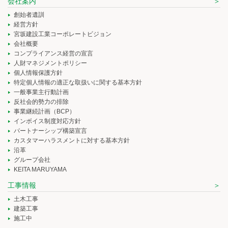
会社案内
創始者遺訓
経営方針
宮坂建設工業コーポレートビジョン
会社概要
コンプライアンス経営の宣言
人財マネジメントポリシー
個人情報保護方針
特定個人情報の適正な取扱いに関する基本方針
一般事業主行動計画
反社会的勢力の排除
事業継続計画（BCP）
インボイス制度対応方針
パートナーシップ構築宣言
カスタマーハラスメントに対する基本方針
沿革
グループ会社
KEITA MARUYAMA
工事情報
土木工事
建築工事
施工中