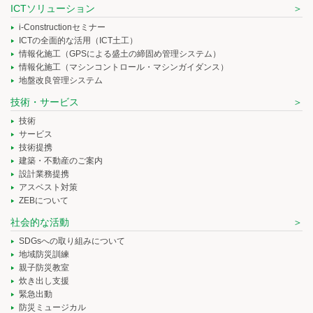
ICTソリューション
i-Constructionセミナー
ICTの全面的な活用（ICT土工）
情報化施工（GPSによる盛土の締固め管理システム）
情報化施工（マシンコントロール・マシンガイダンス）
地盤改良管理システム
技術・サービス
技術
サービス
技術提携
建築・不動産のご案内
設計業務提携
アスベスト対策
ZEBについて
社会的な活動
SDGsへの取り組みについて
地域防災訓練
親子防災教室
炊き出し支援
緊急出動
防災ミュージカル