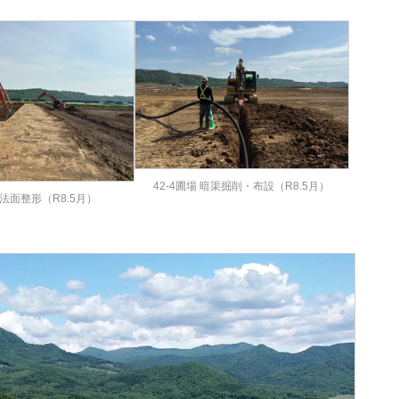
42-4圃場 暗渠掘削・布設（R8.5月）
法面整形（R8.5月）