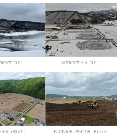
雪剤散布（3月）
融雪剤散布 全景（3月）
区全景（R8.5月）
40-1圃場 表土剥ぎ状況（R8.5月）