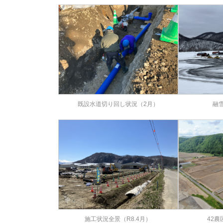
既設水道切り回し状況（2月）
融
施工状況全景（R8.4月）
42農