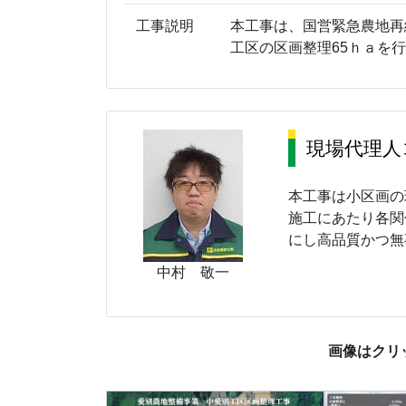
工事説明
本工事は、国営緊急農地再
工区の区画整理65ｈａを
現場代理人
本工事は小区画の
施工にあたり各関
にし高品質かつ無
中村 敬一
画像はクリ