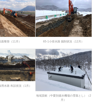
法面整形（11月）
65-1小排水路 掘削状況（12月）
線用水路 布設状況（1月）
地域貢献（中愛別揚水機場の雪落とし）（2
月）