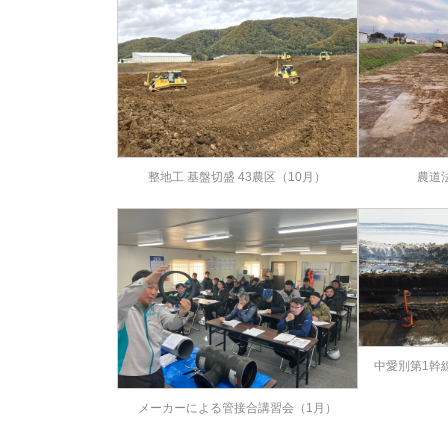
農道
整地工 基盤切盛 43農区（10月）
中愛別第1幹
メーカーによる管接合講習会（1月）