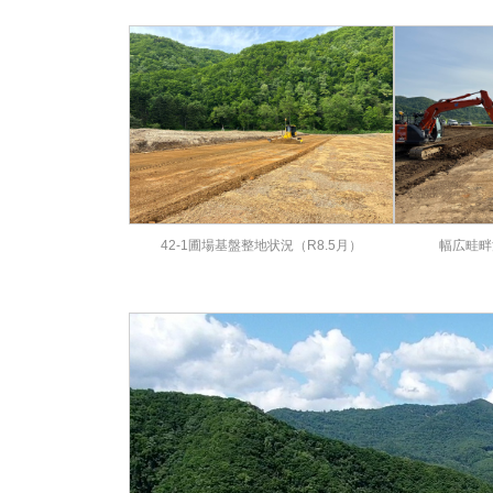
42-1圃場基盤整地状況（R8.5月）
幅広畦畔