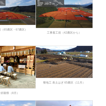
（65農区・67農区）
工事着工前（42農区から）
整地工 表土はぎ 65農区（11月）
全祈願祭（8月）