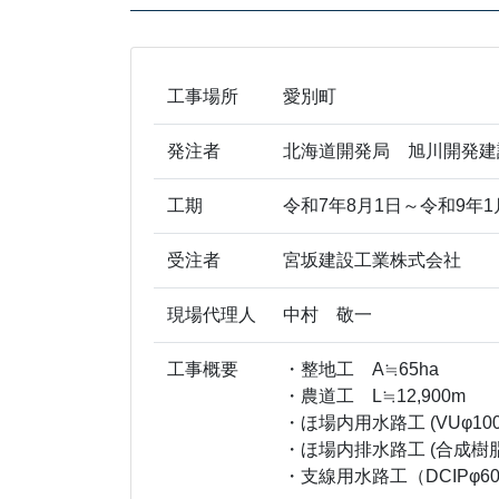
工事場所
愛別町
発注者
北海道開発局 旭川開発建
工期
令和7年8月1日～令和9年1
受注者
宮坂建設工業株式会社
現場代理人
中村 敬一
工事概要
・整地工 A≒65ha
・農道工 L≒12,900m
・ほ場内用水路工 (VUφ100～
・ほ場内排水路工 (合成樹脂管φ
・支線用水路工（DCIPφ600