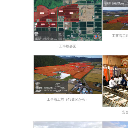
工事着工前
工事概要図
工事着工前（43農区から）
安