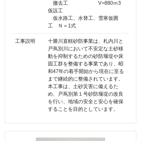
撤去工 V=880ｍ3
仮設工
仮水路工、水替工、雪寒仮囲
工 Ｎ＝1式
工事説明
十勝川直轄砂防事業は、札内川と
戸蔦別川において不安定な土砂移
動を抑制するための砂防堰堤や床
固工群を整備する事業であり、昭
和47年の着手開始から現在に至る
まで継続的に整備されています。
本工事は、土砂災害に備えるた
め、戸蔦別第１号砂防堰堤の改良
を行い、地域の安全と安心を確保
することを目的としています。