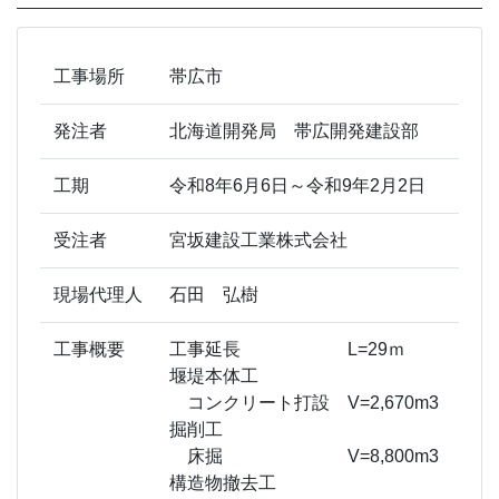
工事場所
帯広市
発注者
北海道開発局 帯広開発建設部
工期
令和8年6月6日～令和9年2月2日
受注者
宮坂建設工業株式会社
現場代理人
石田 弘樹
工事概要
工事延長 L=29ｍ
堰堤本体工
コンクリート打設 V=2,670m3
掘削工
床掘 V=8,800m3
構造物撤去工