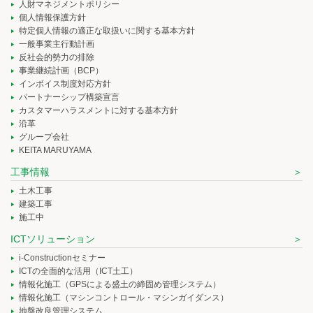
人財マネジメントポリシー
個人情報保護方針
特定個人情報の適正な取扱いに関する基本方針
一般事業主行動計画
反社会的勢力の排除
事業継続計画（BCP）
インボイス制度対応方針
パートナーシップ構築宣言
カスタマーハラスメントに対する基本方針
沿革
グループ会社
KEITA MARUYAMA
工事情報
土木工事
建築工事
施工中
ICTソリューション
i-Constructionセミナー
ICTの全面的な活用（ICT土工）
情報化施工（GPSによる盛土の締固め管理システム）
情報化施工（マシンコントロール・マシンガイダンス）
地盤改良管理システム