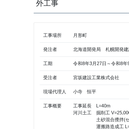
外工事
工事場所
月形町
発注者
北海道開発局 札幌開発建
工期
令和8年3月27日～令和8年
受注者
宮坂建設工業株式会社
現場代理人
小寺 恒平
工事概要
工事延長 L=40m
河川土工 掘削工 V=25,0
土砂混合攪拌(セメント系
運搬路造成工 L=8