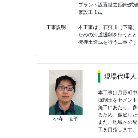
プラント設置撤去(回転式破砕
仮設工 1式
工事説明
本工事は、石狩川（下流）
ための河道掘削を行うとと
攪拌土造成を行う工事です
現場代理人
本工事は月形町中
掘削土をセメント
施工にあたり、多
るため、徹底した
小寺 恒平
また、地域への配
工を目指します。