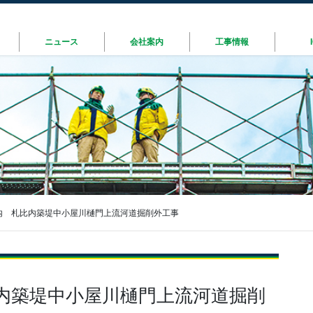
ニュース
会社案内
工事情報
内 札比内築堤中小屋川樋門上流河道掘削外工事
内築堤中小屋川樋門上流河道掘削