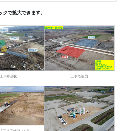
ックで拡大できます。
工事概要図
工事概要図
成工施工状況（4月）