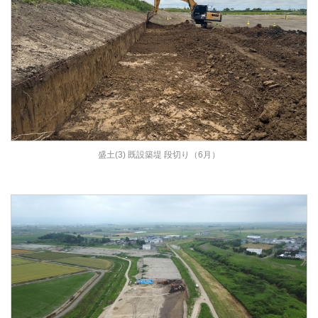
盛土(3) 既設築堤 段切り（6月）