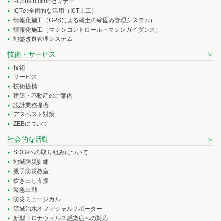
i-Constructionセミナー
ICTの全面的な活用（ICT土工）
情報化施工（GPSによる盛土の締固め管理システム）
情報化施工（マシンコントロール・マシンガイダンス）
地盤改良管理システム
技術・サービス
技術
サービス
技術提携
建築・不動産のご案内
設計業務提携
アスベスト対策
ZEBについて
社会的な活動
SDGsへの取り組みについて
地域防災訓練
親子防災教室
炊き出し支援
緊急出動
防災ミュージカル
流域治水オフィシャルサポーター
新型コロナウィルス感染症への対応