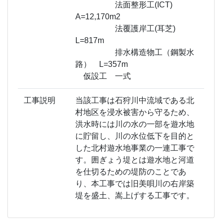
法面整形工(ICT)
A=12,170m2
法覆護岸工(耳芝)
L=817m
排水構造物工（鋼製水
路） L=357m
仮設工 一式
工事説明
当該工事は石狩川中流域である北
村地区を浸水被害から守るため、
洪水時には川の水の一部を遊水地
に貯留し、川の水位低下を目的と
した北村遊水地事業の一連工事で
す。囲ぎょう堤とは遊水地と河道
を仕切るための堤防のことであ
り、本工事では旧美唄川の右岸築
堤を盛土、嵩上げする工事です。