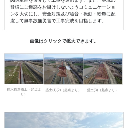
関係車両を優先して工事を進めます。また、地域の
皆様にご迷惑をお掛けしないようコミュニケーショ
ンを大切にし、安全対策及び騒音・振動・粉塵に配
慮して無事故無災害で工事完成を目指します。
画像はクリックで拡大できます。
排水構造物工（起点よ
盛土(1)(2)（起点より）
盛土(3)（起点より）
り）