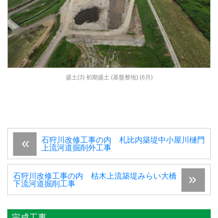
盛土(3) 初期盛土 (基盤整地) (6月)
石狩川改修工事の内 札比内築堤中小屋川樋門
上流河道掘削外工事
石狩川改修工事の内 枯木上流築堤みらい大橋
下流河道掘削工事
完成工事