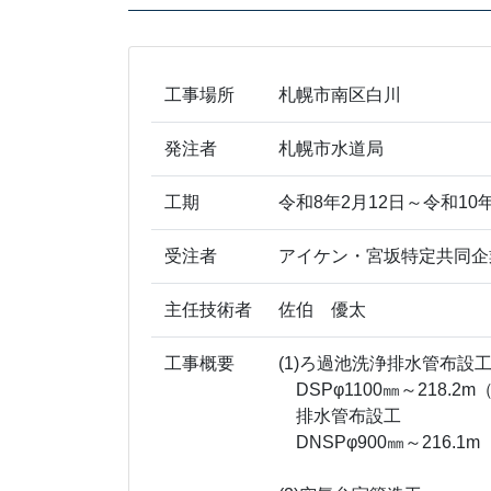
工事場所
札幌市南区白川
発注者
札幌市水道局
工期
令和8年2月12日～令和10年
受注者
アイケン・宮坂特定共同企
主任技術者
佐伯 優太
工事概要
(1)ろ過池洗浄排水管布
DSPφ1100㎜～218.2m
排水管布設工
DNSPφ900㎜～216.1m