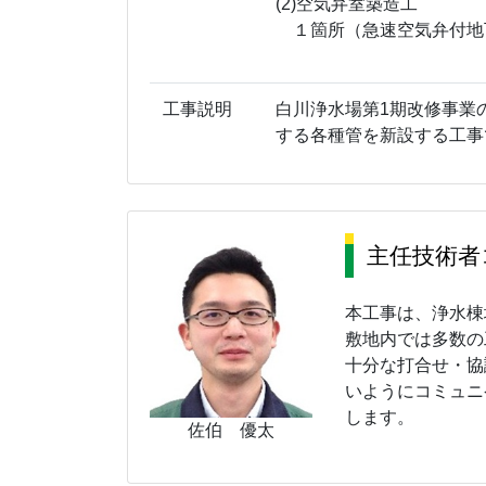
(2)空気弁室築造工
１箇所（急速空気弁付地下
工事説明
白川浄水場第1期改修事業
する各種管を新設する工事
主任技術者
本工事は、浄水棟
敷地内では多数の
十分な打合せ・協
いようにコミュニ
します。
佐伯 優太