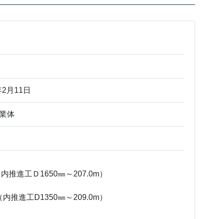
2月11日
業体
設工
（内推進工Ｄ1650㎜～207.0m）
（内推進工D1350㎜～209.0m）