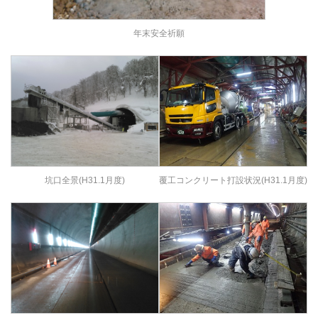
年末安全祈願
坑口全景(H31.1月度)
覆工コンクリート打設状況(H31.1月度)