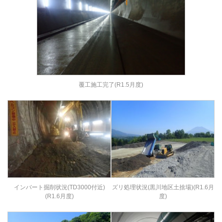
覆工施工完了(R1.5月度)
インバート掘削状況(TD3000付近)
ズリ処理状況(黒川地区土捨場)(R1.6月
(R1.6月度)
度)