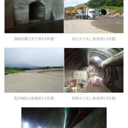
器材抗覆工完了(R1.5月度)
坑口ズリ出し状況(R1.5月度)
黒川地区土捨場(R1.5月度)
切羽ズリ出し状況(R1.5月度)