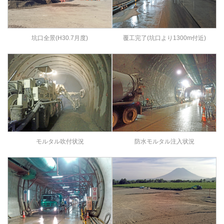
坑口全景(H30.7月度)
覆工完了(坑口より1300m付近)
モルタル吹付状況
防水モルタル注入状況