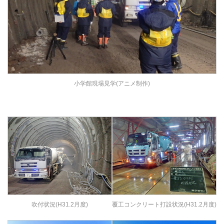
小学館現場見学(アニメ制作)
吹付状況(H31.2月度)
覆工コンクリート打設状況(H31.2月度)