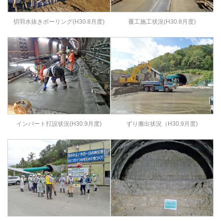
切羽水抜きボーリング(H30.8月度)
覆工施工状況(H30.8月度)
インバート打設状況(H30.9月度)
ずり搬出状況（H30.9月度)