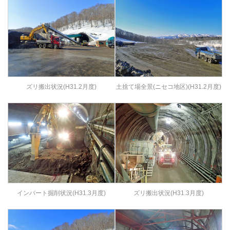
ズリ搬出状況(H31.2月度)
土捨て場全景(ニセコ地区)(H31.2月度)
インバート掘削状況(H31.3月度)
ズリ搬出状況(H31.3月度)