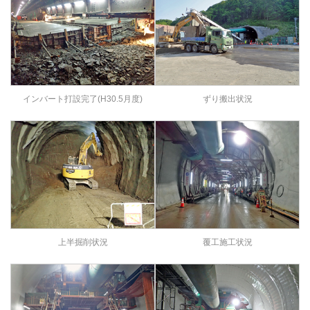
インバート打設完了(H30.5月度)
ずり搬出状況
上半掘削状況
覆工施工状況