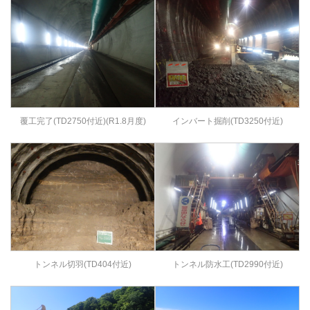
覆工完了(TD2750付近)(R1.8月度)
インバート掘削(TD3250付近)
トンネル切羽(TD404付近)
トンネル防水工(TD2990付近)