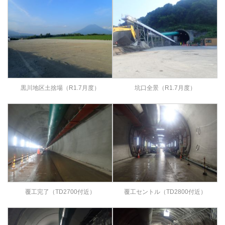
黒川地区土捨場（R1.7月度）
坑口全景（R1.7月度）
覆工完了（TD2700付近）
覆工セントル（TD2800付近）