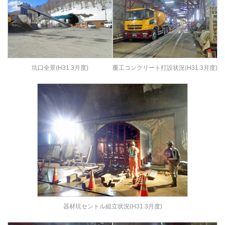
坑口全景(H31.3月度)
覆工コンクリート打設状況(H31.3月度)
器材坑セントル組立状況(H31.3月度)