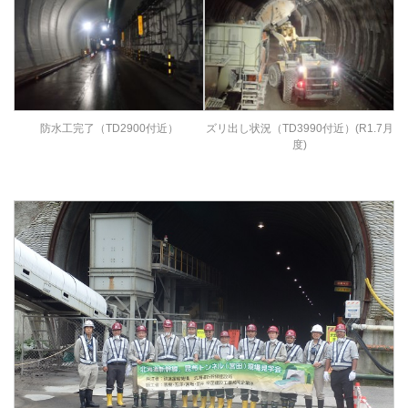
防水工完了（TD2900付近）
ズリ出し状況（TD3990付近）(R1.7月
度)