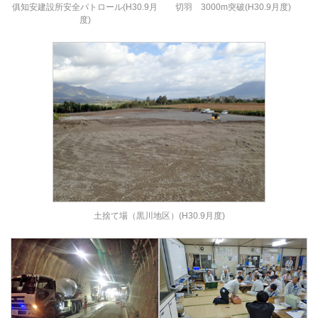
俱知安建設所安全パトロール(H30.9月
切羽 3000m突破(H30.9月度)
度)
土捨て場（黒川地区）(H30.9月度)