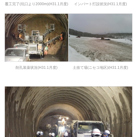
覆工完了(坑口より2000m)(H31.1月度)
インバート打設状況(H31.1月度)
削孔装薬状況(H31.1月度)
土捨て場(ニセコ地区)(H31.1月度)