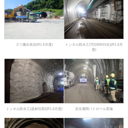
ズリ搬出状況(R1.6月度)
トンネル防水工(TD2800付近)(R1.6月
度)
トンネル防水工(器材坑部)(R1.6月度)
安全週間パトロール実施