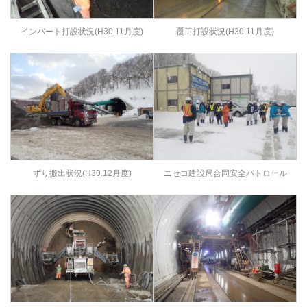
インバート打設状況(H30.11月度)
覆工打設状況(H30.11月度)
ずり搬出状況(H30.12月度)
ニセコ建設局合同安全パトロール