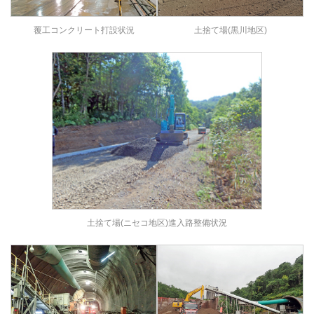
覆工コンクリート打設状況
土捨て場(黒川地区)
土捨て場(ニセコ地区)進入路整備状況