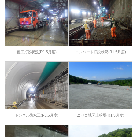
覆工打設状況(R1.5月度)
インバート打設状況(R1.5月度)
トンネル防水工(R1.5月度)
ニセコ地区土捨場(R1.5月度)