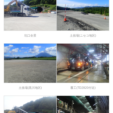
坑口全景
土捨場(ニセコ地区)
土捨場(黒川地区)
覆工(TD2820付近)