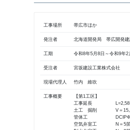
工事場所
帯広市ほか
発注者
北海道開発局 帯広開発建
工期
令和8年5月8日～令和9年2
受注者
宮坂建設工業株式会社
現場代理人
竹内 維吹
工事概要
【第1工区】
工事延長 L=2,583.
土工 掘削 V＝15,4
管体工 DCIPΦ450,400
空気弁室工 N＝5箇