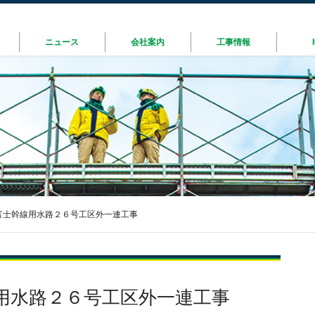
ニュース
会社案内
工事情報
富士幹線用水路２６号工区外一連工事
用水路２６号工区外一連工事