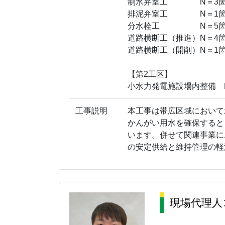
制水弁室工 N＝3箇
排泥弁室工 N＝1箇
分水栓工 N＝5箇
道路横断工（推進）N＝4
道路横断工（開削）N＝1
【第2工区】
小水力発電施設場内整備 N
工事説明
本工事は帯広区域において
かんがい用水を確保すると
います。併せて関連事業に
の安定供給と維持管理の軽
現場代理人