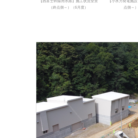
【西富士幹線用水路】施工状況全景
【小水力発電施設
（終点側～）（6月度）
点側～）