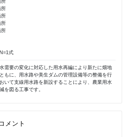
所
所
所
箇所
箇所
=1式
水需要の変化に対応した用水再編により新たに畑地
ともに、用水路や美生ダムの管理設備等の整備を行
おいて支線用水路を新設することにより、農業用水
減を図る工事です。
コメント