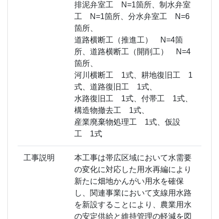
排泥弁室工 N=1箇所、制水弁室
工 N=1箇所、分水弁室工 N=6
箇所、
道路横断工（推進工） N=4箇
所、道路横断工（開削工） N=4
箇所、
河川横断工 1式、耕地復旧工 1
式、道路復旧工 1式、
水路復旧工 1式、付帯工 1式、
構造物撤去工 1式、
産業廃棄物処理工 1式、仮設
工 1式
工事説明
本工事は帯広区域において水需要
の変化に対応した用水再編により
新たに畑地かんがい用水を確保
し、関連事業において支線用水路
を新設することにより、農業用水
の安定供給と維持管理の軽減を図