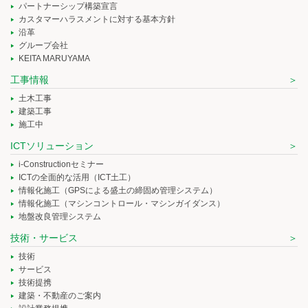
パートナーシップ構築宣言
カスタマーハラスメントに対する基本方針
沿革
グループ会社
KEITA MARUYAMA
工事情報
土木工事
建築工事
施工中
ICTソリューション
i-Constructionセミナー
ICTの全面的な活用（ICT土工）
情報化施工（GPSによる盛土の締固め管理システム）
情報化施工（マシンコントロール・マシンガイダンス）
地盤改良管理システム
技術・サービス
技術
サービス
技術提携
建築・不動産のご案内