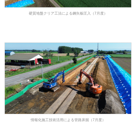
硬質地盤クリア工法による鋼矢板圧入（7月度）
情報化施工技術活用による管路床掘（7月度）