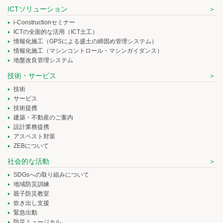
ICTソリューション
i-Constructionセミナー
ICTの全面的な活用（ICT土工）
情報化施工（GPSによる盛土の締固め管理システム）
情報化施工（マシンコントロール・マシンガイダンス）
地盤改良管理システム
技術・サービス
技術
サービス
技術提携
建築・不動産のご案内
設計業務提携
アスベスト対策
ZEBについて
社会的な活動
SDGsへの取り組みについて
地域防災訓練
親子防災教室
炊き出し支援
緊急出動
防災ミュージカル