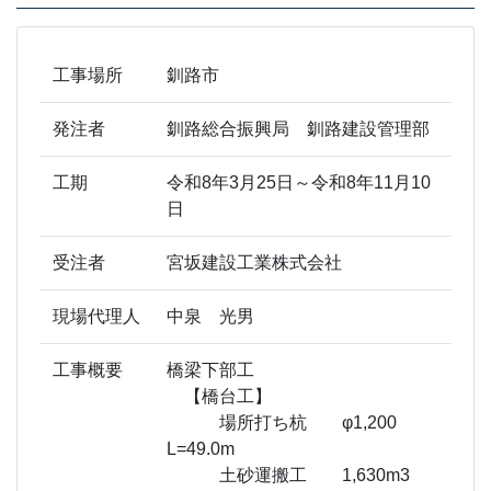
工事場所
釧路市
発注者
釧路総合振興局 釧路建設管理部
工期
令和8年3月25日～令和8年11月10
日
受注者
宮坂建設工業株式会社
現場代理人
中泉 光男
工事概要
橋梁下部工
【橋台工】
場所打ち杭 φ1,200
L=49.0m
土砂運搬工 1,630m3