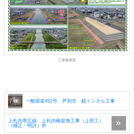
工事概要図
一般国道452号 芦別市 鏡トンネル工事
上札内帯広線 上札内橋架換工事（上部工）
（補正・明許）外