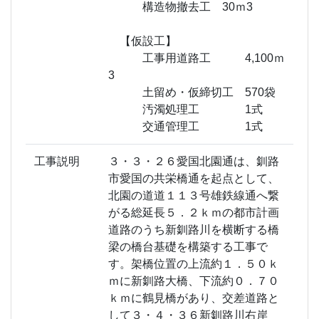
構造物撤去工 30ｍ3
【仮設工】
工事用道路工 4,100ｍ
3
土留め・仮締切工 570袋
汚濁処理工 1式
交通管理工 1式
工事説明
３・３・２６愛国北園通は、釧路
市愛国の共栄橋通を起点として、
北園の道道１１３号雄鉄線通へ繋
がる総延長５．２ｋｍの都市計画
道路のうち新釧路川を横断する橋
梁の橋台基礎を構築する工事で
す。架橋位置の上流約１．５０ｋ
ｍに新釧路大橋、下流約０．７０
ｋｍに鶴見橋があり、交差道路と
して３・４・３６新釧路川右岸