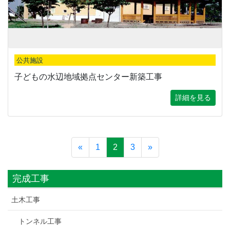
公共施設
子どもの水辺地域拠点センター新築工事
詳細を見る
«
1
2
3
»
完成工事
土木工事
トンネル工事