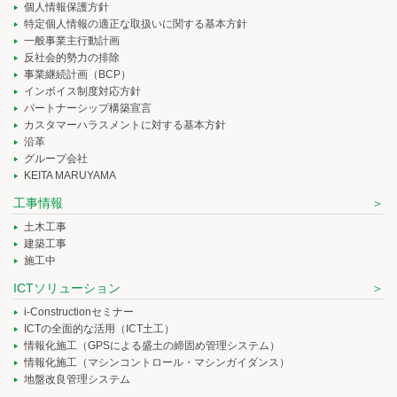
個人情報保護方針
特定個人情報の適正な取扱いに関する基本方針
一般事業主行動計画
反社会的勢力の排除
事業継続計画（BCP）
インボイス制度対応方針
パートナーシップ構築宣言
カスタマーハラスメントに対する基本方針
沿革
グループ会社
KEITA MARUYAMA
工事情報
土木工事
建築工事
施工中
ICTソリューション
i-Constructionセミナー
ICTの全面的な活用（ICT土工）
情報化施工（GPSによる盛土の締固め管理システム）
情報化施工（マシンコントロール・マシンガイダンス）
地盤改良管理システム