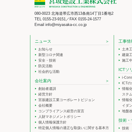
080-0023 北海道帯広市西13条南14丁目1番地2
TEL 0155-23-9151／FAX 0155-24-1577
Email info@miyasaka-cc.co.jp
ニュース
工事情
お知らせ
土木
新型コロナ関連
建築
安全・技術
施工
防災活動
ICT
社会的な活動
i-Co
会社案内
ICT
創始者遺訓
情報
経営方針
ステ
宮坂建設工業コーポレートビジョン
情報
会社概要
イダ
コンプライアンス経営の宣言
地盤
人財マネジメントポリシー
技術・
個人情報保護方針
特定個人情報の適正な取扱いに関する基本方
技術