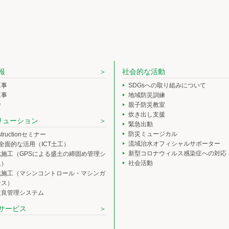
報
社会的な活動
工事
SDGsへの取り組みについて
工事
地域防災訓練
中
親子防災教室
炊き出し支援
ソリューション
緊急出動
防災ミュージカル
nstructionセミナー
流域治水オフィシャルサポーター
の全面的な活用（ICT土工）
新型コロナウィルス感染症への対応
化施工（GPSによる盛土の締固め管理シ
社会活動
ム）
化施工（マシンコントロール・マシンガ
ンス）
改良管理システム
サービス