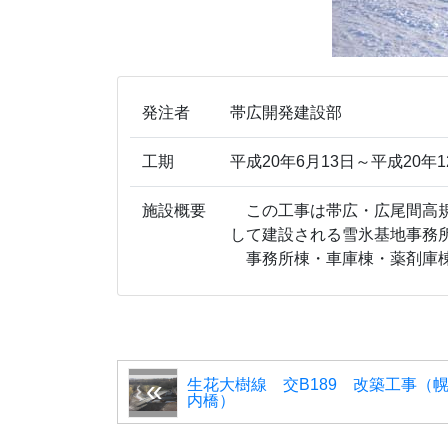
発注者
帯広開発建設部
工期
平成20年6月13日～平成20年1
施設概要
この工事は帯広・広尾間高規
して建設される雪氷基地事務
事務所棟・車庫棟・薬剤庫
生花大樹線 交B189 改築工事（
内橋）