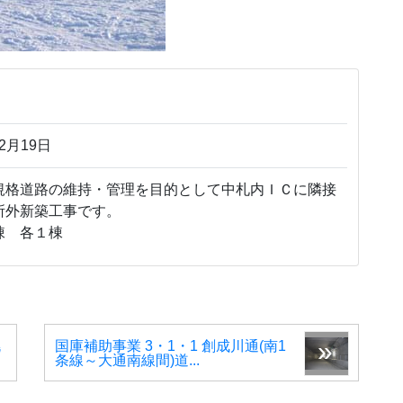
2月19日
格道路の維持・管理を目的として中札内ＩＣに隣接
所外新築工事です。
棟 各１棟
幌
国庫補助事業 3・1・1 創成川通(南1
条線～大通南線間)道...