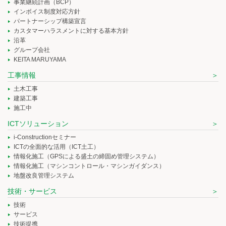
事業継続計画（BCP）
インボイス制度対応方針
パートナーシップ構築宣言
カスタマーハラスメントに対する基本方針
沿革
グループ会社
KEITA MARUYAMA
工事情報
土木工事
建築工事
施工中
ICTソリューション
i-Constructionセミナー
ICTの全面的な活用（ICT土工）
情報化施工（GPSによる盛土の締固め管理システム）
情報化施工（マシンコントロール・マシンガイダンス）
地盤改良管理システム
技術・サービス
技術
サービス
技術提携