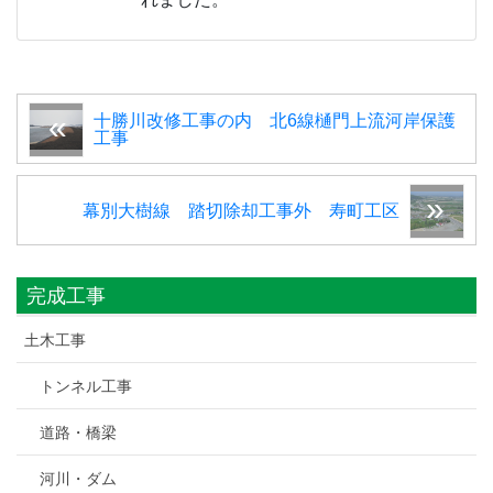
十勝川改修工事の内 北6線樋門上流河岸保護
工事
幕別大樹線 踏切除却工事外 寿町工区
完成工事
土木工事
トンネル工事
道路・橋梁
河川・ダム