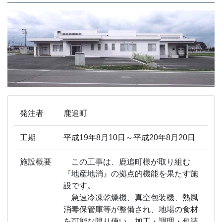
発注者
鹿追町
工期
平成19年8月10日～平成20年8月20日
施設概要
この工事は、鹿追町様が取り組む
『地産地消』の拠点的機能を果たす施
設です。
急速冷凍乾燥機、真空包装機、熱風
消毒保管庫等が整備され、地場の食材
を可能な限り使い、加工・調理・包装