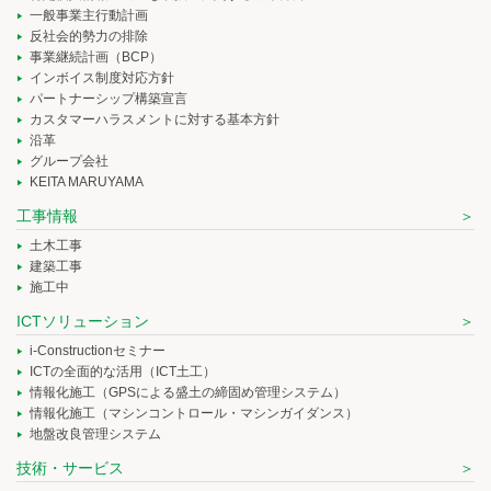
一般事業主行動計画
反社会的勢力の排除
事業継続計画（BCP）
インボイス制度対応方針
パートナーシップ構築宣言
カスタマーハラスメントに対する基本方針
沿革
グループ会社
KEITA MARUYAMA
工事情報
土木工事
建築工事
施工中
ICTソリューション
i-Constructionセミナー
ICTの全面的な活用（ICT土工）
情報化施工（GPSによる盛土の締固め管理システム）
情報化施工（マシンコントロール・マシンガイダンス）
地盤改良管理システム
技術・サービス