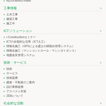
KEITA MARUYAMA
工事情報
土木工事
建築工事
施工中
ICTソリューション
i-Constructionセミナー
ICTの全面的な活用（ICT土工）
情報化施工（GPSによる盛土の締固め管理システム）
情報化施工（マシンコントロール・マシンガイダンス）
地盤改良管理システム
技術・サービス
技術
サービス
技術提携
建築・不動産のご案内
設計業務提携
アスベスト対策
ZEBについて
社会的な活動