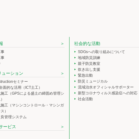
報
社会的な活動
工事
SDGsへの取り組みについて
工事
地域防災訓練
中
親子防災教室
炊き出し支援
ソリューション
緊急出動
防災ミュージカル
nstructionセミナー
流域治水オフィシャルサポーター
の全面的な活用（ICT土工）
新型コロナウィルス感染症への対応
化施工（GPSによる盛土の締固め管理シ
社会活動
ム）
化施工（マシンコントロール・マシンガ
ンス）
改良管理システム
サービス