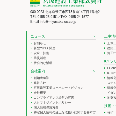
080-0023 北海道帯広市西13条南14丁目1番地2
TEL 0155-23-9151／FAX 0155-24-1577
Email info@miyasaka-cc.co.jp
ニュース
工事情
お知らせ
土木
新型コロナ関連
建築
安全・技術
施工
防災活動
ICT
社会的な活動
i-Co
会社案内
ICT
創始者遺訓
情報
経営方針
ステ
宮坂建設工業コーポレートビジョン
情報
会社概要
イダ
コンプライアンス経営の宣言
地盤
人財マネジメントポリシー
技術・
個人情報保護方針
特定個人情報の適正な取扱いに関する基本方
技術