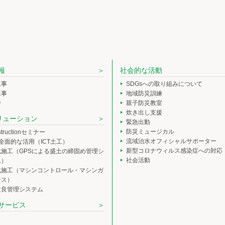
報
社会的な活動
工事
SDGsへの取り組みについて
工事
地域防災訓練
中
親子防災教室
炊き出し支援
ソリューション
緊急出動
防災ミュージカル
nstructionセミナー
流域治水オフィシャルサポーター
の全面的な活用（ICT土工）
新型コロナウィルス感染症への対応
化施工（GPSによる盛土の締固め管理シ
社会活動
ム）
化施工（マシンコントロール・マシンガ
ンス）
改良管理システム
サービス