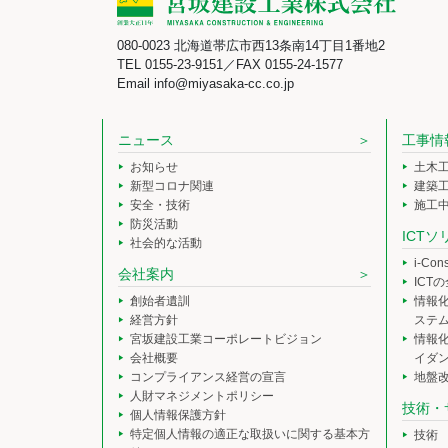
080-0023 北海道帯広市西13条南14丁目1番地2
TEL 0155-23-9151／FAX 0155-24-1577
Email info@miyasaka-cc.co.jp
ニュース
工事情
お知らせ
土木
新型コロナ関連
建築
安全・技術
施工
防災活動
ICT
社会的な活動
i-Co
会社案内
ICT
創始者遺訓
情報
経営方針
ステ
宮坂建設工業コーポレートビジョン
情報
会社概要
イダ
コンプライアンス経営の宣言
地盤
人財マネジメントポリシー
技術・
個人情報保護方針
特定個人情報の適正な取扱いに関する基本方
技術