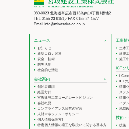
080-0023 北海道帯広市西13条南14丁目1番地2
TEL 0155-23-9151／FAX 0155-24-1577
Email info@miyasaka-cc.co.jp
ニュース
工事情
お知らせ
土木
新型コロナ関連
建築
安全・技術
施工
防災活動
ICT
社会的な活動
i-Co
会社案内
ICT
創始者遺訓
情報
経営方針
ステ
宮坂建設工業コーポレートビジョン
情報
会社概要
イダ
コンプライアンス経営の宣言
地盤
人財マネジメントポリシー
技術・
個人情報保護方針
特定個人情報の適正な取扱いに関する基本方
技術