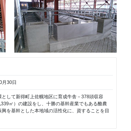
0月30日
として新得町上佐幌地区に育成牛舎－378頭収容
,339㎡）の建設をし、十勝の基幹産業でもある酪農
振興を基幹とした本地域の活性化に、資することを目