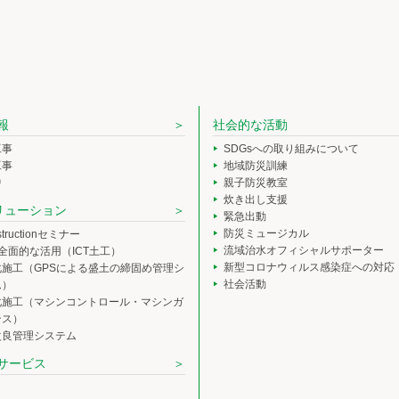
報
社会的な活動
工事
SDGsへの取り組みについて
工事
地域防災訓練
中
親子防災教室
炊き出し支援
ソリューション
緊急出動
防災ミュージカル
nstructionセミナー
流域治水オフィシャルサポーター
の全面的な活用（ICT土工）
新型コロナウィルス感染症への対応
化施工（GPSによる盛土の締固め管理シ
社会活動
ム）
化施工（マシンコントロール・マシンガ
ンス）
改良管理システム
サービス