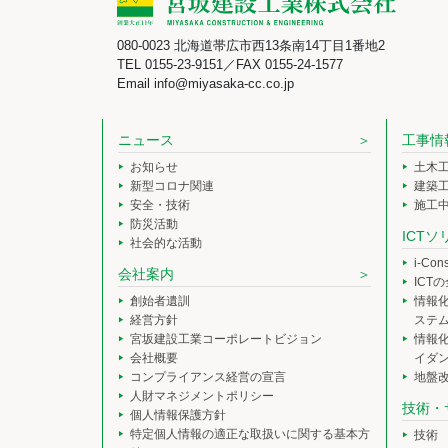
080-0023 北海道帯広市西13条南14丁目1番地2
TEL 0155-23-9151／FAX 0155-24-1577
Email info@miyasaka-cc.co.jp
ニュース
工事情
お知らせ
土木
新型コロナ関連
建築
安全・技術
施工
防災活動
ICT
社会的な活動
i-Co
会社案内
ICT
創始者遺訓
情報
経営方針
ステ
宮坂建設工業コーポレートビジョン
情報
会社概要
イダ
コンプライアンス経営の宣言
地盤
人財マネジメントポリシー
技術・
個人情報保護方針
特定個人情報の適正な取扱いに関する基本方
技術