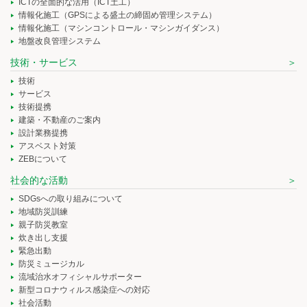
ICTの全面的な活用（ICT土工）
情報化施工（GPSによる盛土の締固め管理システム）
情報化施工（マシンコントロール・マシンガイダンス）
地盤改良管理システム
技術・サービス
技術
サービス
技術提携
建築・不動産のご案内
設計業務提携
アスベスト対策
ZEBについて
社会的な活動
SDGsへの取り組みについて
地域防災訓練
親子防災教室
炊き出し支援
緊急出動
防災ミュージカル
流域治水オフィシャルサポーター
新型コロナウィルス感染症への対応
社会活動