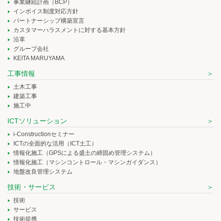
事業継続計画（BCP）
インボイス制度対応方針
パートナーシップ構築宣言
カスタマーハラスメントに対する基本方針
沿革
グループ会社
KEITA MARUYAMA
工事情報
土木工事
建築工事
施工中
ICTソリューション
i-Constructionセミナー
ICTの全面的な活用（ICT土工）
情報化施工（GPSによる盛土の締固め管理システム）
情報化施工（マシンコントロール・マシンガイダンス）
地盤改良管理システム
技術・サービス
技術
サービス
技術提携