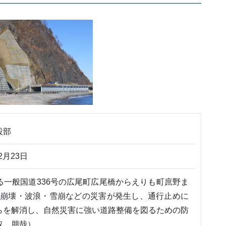
設部
2月23日
る一般国道336号の広尾町広尾橋からえりも町庶野ま
土砂崩壊・波浪・雪崩などの災害が発生し、通行止めに
らを解消し、自然災害に強い道路整備を図るための防
取 朋哉）