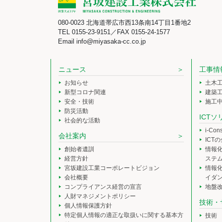
080-0023 北海道帯広市西13条南14丁目1番地2
TEL 0155-23-9151／FAX 0155-24-1577
Email info@miyasaka-cc.co.jp
ニュース
工事情
お知らせ
土木
新型コロナ関連
建築
安全・技術
施工
防災活動
ICT
社会的な活動
i-Co
会社案内
ICT
創始者遺訓
情報
経営方針
ステ
宮坂建設工業コーポレートビジョン
情報
会社概要
イダ
コンプライアンス経営の宣言
地盤
人財マネジメントポリシー
技術・
個人情報保護方針
特定個人情報の適正な取扱いに関する基本方
技術