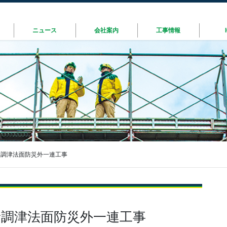
ニュース
会社案内
工事情報
音調津法面防災外一連工事
音調津法面防災外一連工事