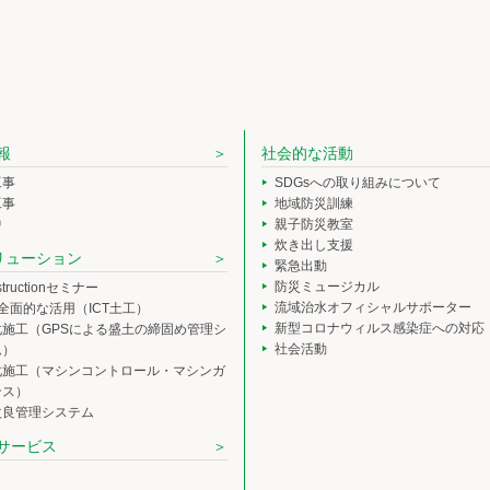
報
社会的な活動
工事
SDGsへの取り組みについて
工事
地域防災訓練
中
親子防災教室
炊き出し支援
ソリューション
緊急出動
防災ミュージカル
nstructionセミナー
流域治水オフィシャルサポーター
の全面的な活用（ICT土工）
新型コロナウィルス感染症への対応
化施工（GPSによる盛土の締固め管理シ
社会活動
ム）
化施工（マシンコントロール・マシンガ
ンス）
改良管理システム
サービス