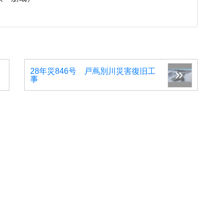
28年災846号 戸蔦別川災害復旧工
事