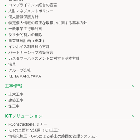
コンプライアンス経営の宣言
人財マネジメントポリシー
個人情報保護方針
特定個人情報の適正な取扱いに関する基本方針
一般事業主行動計画
反社会的勢力の排除
事業継続計画（BCP）
インボイス制度対応方針
パートナーシップ構築宣言
カスタマーハラスメントに対する基本方針
沿革
グループ会社
KEITA MARUYAMA
工事情報
土木工事
建築工事
施工中
ICTソリューション
i-Constructionセミナー
ICTの全面的な活用（ICT土工）
情報化施工（GPSによる盛土の締固め管理システム）