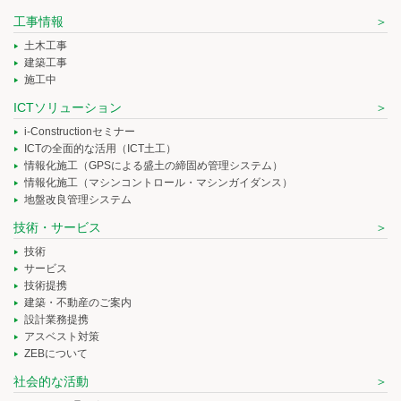
工事情報
土木工事
建築工事
施工中
ICTソリューション
i-Constructionセミナー
ICTの全面的な活用（ICT土工）
情報化施工（GPSによる盛土の締固め管理システム）
情報化施工（マシンコントロール・マシンガイダンス）
地盤改良管理システム
技術・サービス
技術
サービス
技術提携
建築・不動産のご案内
設計業務提携
アスベスト対策
ZEBについて
社会的な活動