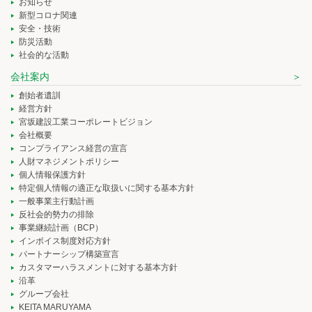
お知らせ
新型コロナ関連
安全・技術
防災活動
社会的な活動
会社案内
創始者遺訓
経営方針
宮坂建設工業コーポレートビジョン
会社概要
コンプライアンス経営の宣言
人財マネジメントポリシー
個人情報保護方針
特定個人情報の適正な取扱いに関する基本方針
一般事業主行動計画
反社会的勢力の排除
事業継続計画（BCP）
インボイス制度対応方針
パートナーシップ構築宣言
カスタマーハラスメントに対する基本方針
沿革
グループ会社
KEITA MARUYAMA