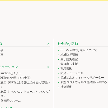
報
社会的な活動
工事
SDGsへの取り組みについて
工事
地域防災訓練
中
親子防災教室
炊き出し支援
ソリューション
緊急出動
防災ミュージカル
nstructionセミナー
流域治水オフィシャルサポーター
の全面的な活用（ICT土工）
新型コロナウィルス感染症への対応
化施工（GPSによる盛土の締固め管理シ
社会活動
ム）
化施工（マシンコントロール・マシンガ
ンス）
改良管理システム