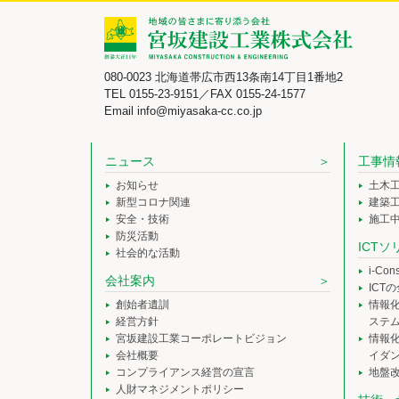
080-0023 北海道帯広市西13条南14丁目1番地2
TEL 0155-23-9151／FAX 0155-24-1577
Email info@miyasaka-cc.co.jp
ニュース
工事情
お知らせ
土木
新型コロナ関連
建築
安全・技術
施工
防災活動
ICT
社会的な活動
i-Co
会社案内
ICT
創始者遺訓
情報
経営方針
ステ
宮坂建設工業コーポレートビジョン
情報
会社概要
イダ
コンプライアンス経営の宣言
地盤
人財マネジメントポリシー