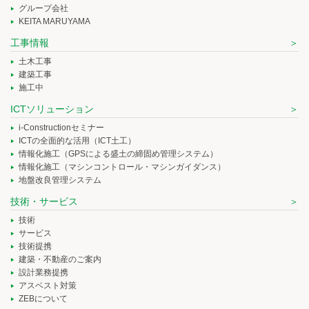
グループ会社
KEITA MARUYAMA
工事情報
土木工事
建築工事
施工中
ICTソリューション
i-Constructionセミナー
ICTの全面的な活用（ICT土工）
情報化施工（GPSによる盛土の締固め管理システム）
情報化施工（マシンコントロール・マシンガイダンス）
地盤改良管理システム
技術・サービス
技術
サービス
技術提携
建築・不動産のご案内
設計業務提携
アスベスト対策
ZEBについて