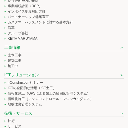
反社会的勢力の排除
事業継続計画（BCP）
インボイス制度対応方針
パートナーシップ構築宣言
カスタマーハラスメントに対する基本方針
沿革
グループ会社
KEITA MARUYAMA
工事情報
土木工事
建築工事
施工中
ICTソリューション
i-Constructionセミナー
ICTの全面的な活用（ICT土工）
情報化施工（GPSによる盛土の締固め管理システム）
情報化施工（マシンコントロール・マシンガイダンス）
地盤改良管理システム
技術・サービス
技術
サービス