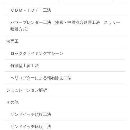
ＣＤＭ－ＴＯＦＴ工法
パワーブレンダー工法（浅層・中層混合処理工法 スラリー
噴射方式）
法面工
ロッククライミングマシーン
竹割型土留工法
ヘリコプターによる転石除去工法
シミュレーション解析
その他
サンドイッチ頂版工法
サンドイッチ床版工法