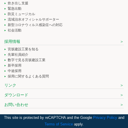
炊き出し支援
緊急出動
防災ミュージカル
流域治水オフィシャルサポーター
新型コロナウィルス感染症への対応
社会活動
採用情報
宮坂建設工業を知る
先輩社員紹介
数字で見る宮坂建設工業
新卒採用
中途採用
採用に関するよくある質問
リンク
ダウンロード
お問い合わせ
This site is protected by reCAPTCHA and the Google
Privacy Policy
and
Terms of Service
apply.