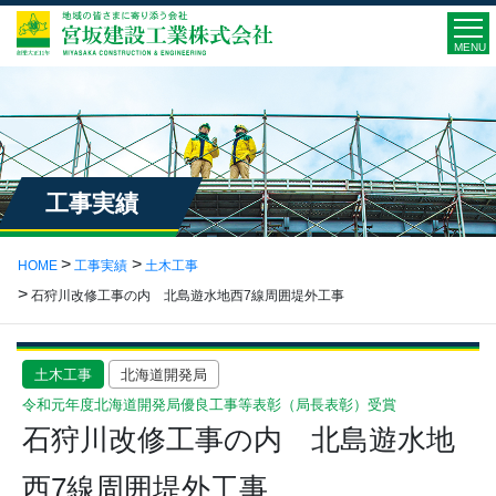
MENU
工事実績
HOME
工事実績
土木工事
石狩川改修工事の内 北島遊水地西7線周囲堤外工事
土木工事
北海道開発局
令和元年度北海道開発局優良工事等表彰（局長表彰）受賞
石狩川改修工事の内 北島遊水地
西7線周囲堤外工事