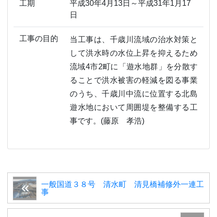
工期
平成30年4月13日～平成31年1月17
日
工事の目的
当工事は、千歳川流域の治水対策と
して洪水時の水位上昇を抑えるため
流域4市2町に「遊水地群」を分散す
ることで洪水被害の軽減を図る事業
のうち、千歳川中流に位置する北島
遊水地において周囲堤を整備する工
事です。(藤原 孝浩)
一般国道３８号 清水町 清見橋補修外一連工
事