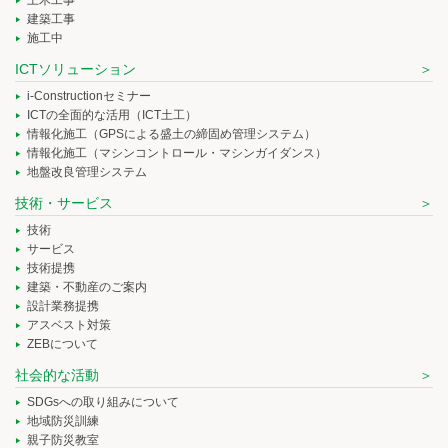
土木工事
建築工事
施工中
ICTソリューション
i-Constructionセミナー
ICTの全面的な活用（ICT土工）
情報化施工（GPSによる盛土の締固め管理システム）
情報化施工（マシンコントロール・マシンガイダンス）
地盤改良管理システム
技術・サービス
技術
サービス
技術提携
建築・不動産のご案内
設計業務提携
アスベスト対策
ZEBについて
社会的な活動
SDGsへの取り組みについて
地域防災訓練
親子防災教室