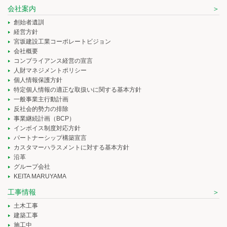
会社案内
創始者遺訓
経営方針
宮坂建設工業コーポレートビジョン
会社概要
コンプライアンス経営の宣言
人財マネジメントポリシー
個人情報保護方針
特定個人情報の適正な取扱いに関する基本方針
一般事業主行動計画
反社会的勢力の排除
事業継続計画（BCP）
インボイス制度対応方針
パートナーシップ構築宣言
カスタマーハラスメントに対する基本方針
沿革
グループ会社
KEITA MARUYAMA
工事情報
土木工事
建築工事
施工中