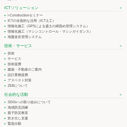
ICTソリューション
i-Constructionセミナー
ICTの全面的な活用（ICT土工）
情報化施工（GPSによる盛土の締固め管理システム）
情報化施工（マシンコントロール・マシンガイダンス）
地盤改良管理システム
技術・サービス
技術
サービス
技術提携
建築・不動産のご案内
設計業務提携
アスベスト対策
ZEBについて
社会的な活動
SDGsへの取り組みについて
地域防災訓練
親子防災教室
炊き出し支援
緊急出動